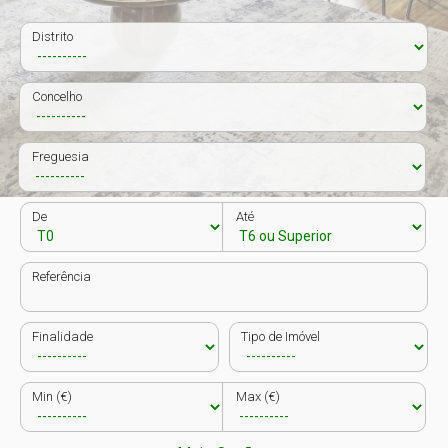
Distrito
Concelho
Freguesia
De
Até
Referência
Finalidade
Tipo de Imóvel
Min (€)
Max (€)