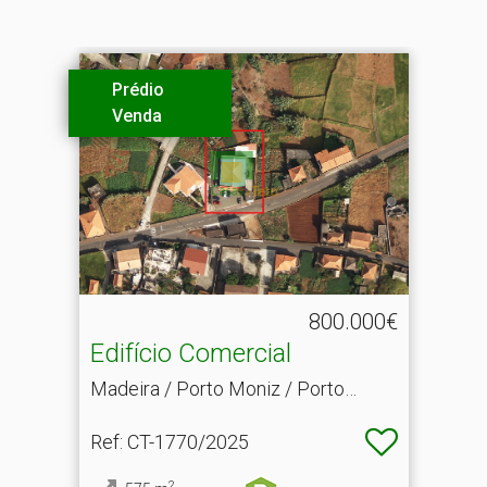
Aparta
Venda
VENDID
800.000€
o Comercial
T1 Lido
 Porto Moniz / Porto
Madeira /
770/2025
Ref
: CT-1
2