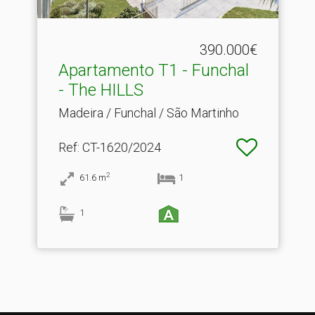
390.000€
Apartamento T1 - Funchal
- The HILLS
Madeira / Funchal / São Martinho
Ref
: CT-1620/2024
2
61.6
m
1
1