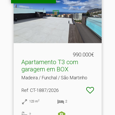
990.000€
Apartamento T3 com
garagem em BOX
Madeira / Funchal / São Martinho
Ref
: CT-1887/2026
2
123
m
2
2