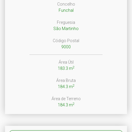
Concelho
Funchal
Freguesia
São Martinho
Código Postal
9000
Área Útil
2
183.3 m
Área Bruta
2
184.3 m
Área de Terreno
2
184.3 m