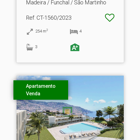
VIEW"
Madeira / Funchal / São Martinho
Ref
: CT-1560/2023
2
254
m
4
3
Apartamento
Venda