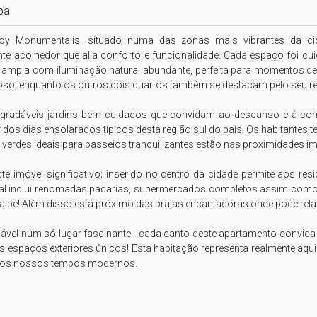
pa
oy Monumentalis, situado numa das zonas mais vibrantes da cidad
te acolhedor que alia conforto e funcionalidade. Cada espaço foi cui
mpla com iluminação natural abundante, perfeita para momentos de con
so, enquanto os outros dois quartos também se destacam pelo seu req
 agradáveis jardins bem cuidados que convidam ao descanso e à co
r dos dias ensolarados típicos desta região sul do país. Os habitantes
rdes ideais para passeios tranquilizantes estão nas proximidades ime
ste imóvel significativo; inserido no centro da cidade permite aos res
ocal inclui renomadas padarias, supermercados completos assim como 
 pé! Além disso está próximo das praias encantadoras onde pode relax
ável num só lugar fascinante - cada canto deste apartamento convida-
us espaços exteriores únicos! Esta habitação representa realmente aq
nos nossos tempos modernos.
