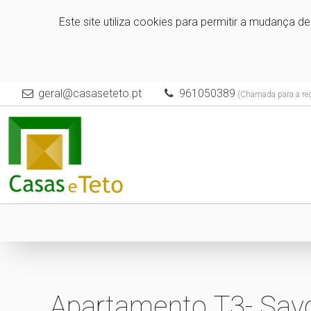
Este site utiliza cookies para permitir a mudança d
geral@casaseteto.pt
961050389
(Chamada para a red
Apartamento T3- Sav