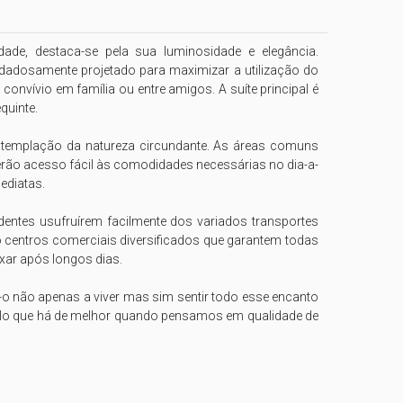
e, destaca-se pela sua luminosidade e elegância. 
dadosamente projetado para maximizar a utilização do 
vívio em família ou entre amigos. A suíte principal é 
uinte.

ntemplação da natureza circundante. As áreas comuns 
 terão acesso fácil às comodidades necessárias no dia-a-
diatas.

identes usufruírem facilmente dos variados transportes 
centros comerciais diversificados que garantem todas 
ar após longos dias.

o não apenas a viver mas sim sentir todo esse encanto 
uilo que há de melhor quando pensamos em qualidade de 