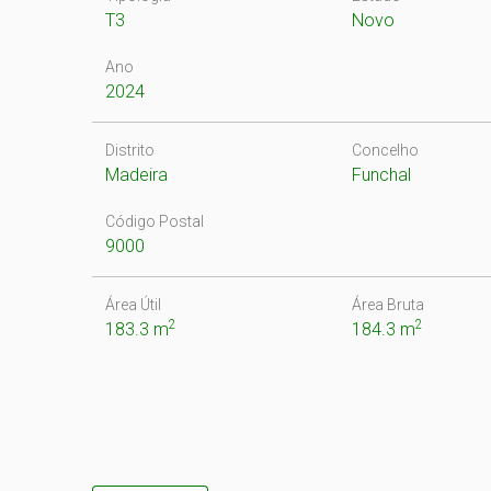
T3
Novo
Ano
2024
Distrito
Concelho
Madeira
Funchal
Código Postal
9000
Área Útil
Área Bruta
2
2
183.3 m
184.3 m