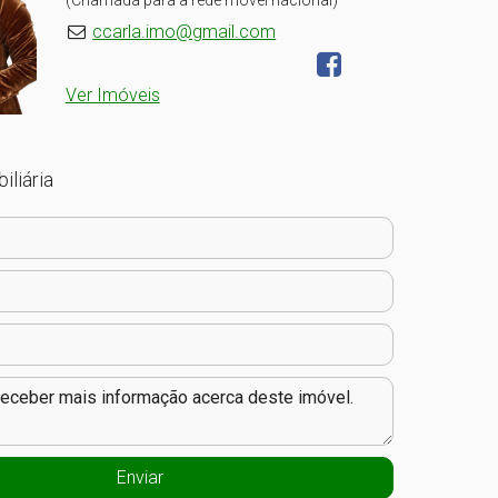
(Chamada para a rede móvel nacional)
ccarla.imo@gmail.com
Ver Imóveis
iliária