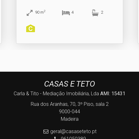
2
90
m
4
2
CASAS E TETO
Carla & Tito - Mediação Imobiliária, Lda
AMI: 15431
Rua dos Aranhas, 70, 3º Piso, sala 2
9000-044
Madeira
geral@casaseteto.pt
961050389