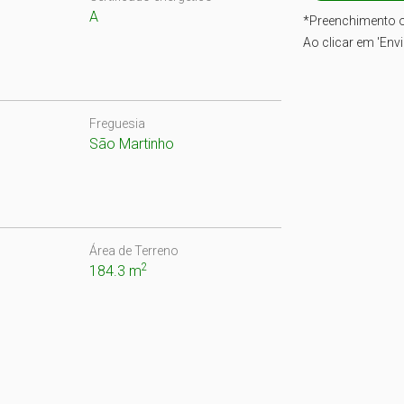
A
*
Preenchimento o
Ao clicar em 'Env
Freguesia
São Martinho
Área de Terreno
2
184.3 m