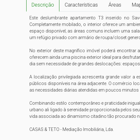
Descrição
Características
Áreas
Ma
Este deslumbrante apartamento T3 inserido no Sav
Completamente mobilado, o interior oferece um ambien
espaço disponível; as áreas comuns incluem uma sala a
um refúgio privado com armário de roupa/closet genero
No exterior deste magnífico imóvel poderá encontrar
oferecem ainda uma piscina exterior ideal para desfruta
dia sem necessidade de grandes deslocações: espaços ve
A localização privilegiada acrescenta grande valor a e
públicos disponíveis na área adjacente. O comércio l
as necessidades diárias atendidas em poucos minutos a
Combinando estilo contemporâneo e praticidade inigual
urbano ali ligado à serenidade proporcionada pelos se
vida associada ao dinamismo citadino tão procurado 
CASAS & TETO - Mediação Imobiliária, Lda.
