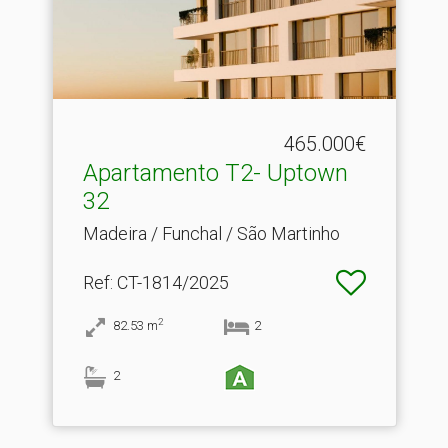
465.000€
Apartamento T2- Uptown
32
Madeira / Funchal / São Martinho
Ref
: CT-1814/2025
2
82.53
m
2
2