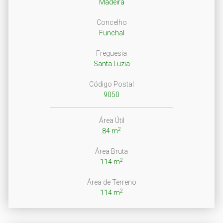
Madeira
Concelho
Funchal
Freguesia
Santa Luzia
Código Postal
9050
Área Útil
2
84 m
Área Bruta
2
114 m
Área de Terreno
2
114 m