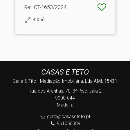
Ref
: CT-1653/2024
2
410
m
CASAS E TETO
Carla & Tito - Mediação Imobiliária, Lda
AMI: 15431
Rua dos Aranhas, 70, 3º Piso, sala 2
9000-044
Madeira
geral@casaseteto.pt
961050389