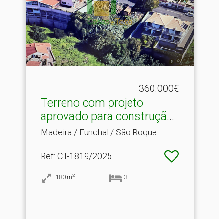
360.000€
Terreno com projeto
aprovado para construção .​
..
Madeira / Funchal / São Roque
Ref
: CT-1819/2025
2
180
m
3