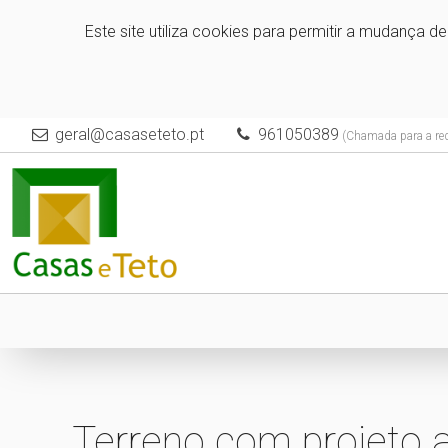
Este site utiliza cookies para permitir a mudança d
geral@casaseteto.pt
961050389
(Chamada para a red
Terreno com projeto 