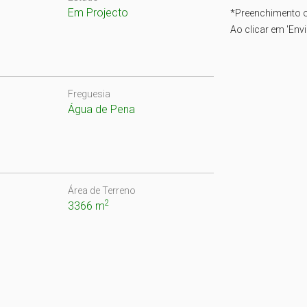
Em Projecto
*
Preenchimento o
Ao clicar em 'Env
Freguesia
Água de Pena
Área de Terreno
2
3366 m