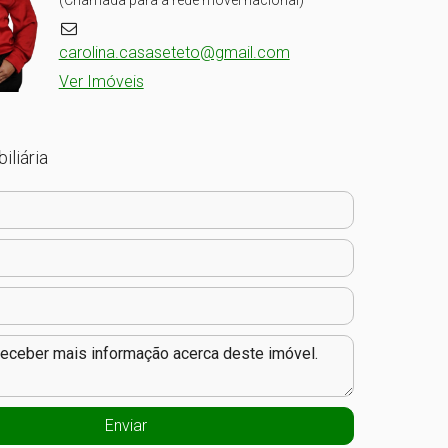
(Chamada para a rede móvel nacional)
carolina.casaseteto@gmail.com
Ver Imóveis
iliária