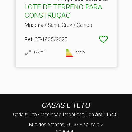
LOTE DE TERRENO PARA
CONSTRUÇAO
Madeira / Santa Cruz / Caniço
Ref
: CT-1805/2025
2
122
m
Isento
CASAS E TETO
Carla & Tito - Mediação Imobiliária, Lda
AMI: 15431
Rua dos Aranhas, 70, 3º Piso, sala 2
9000-044