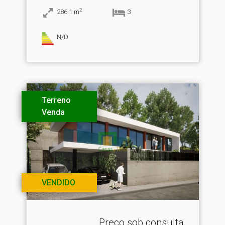
2
286.1
m
3
N/D
Terreno
Venda
VENDIDO
Preço sob consulta