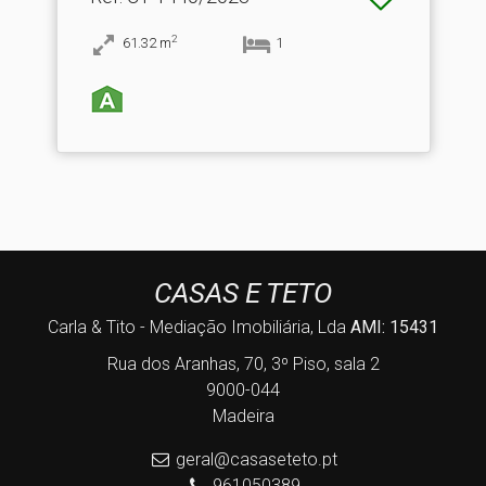
2
61.32
m
1
CASAS E TETO
Carla & Tito - Mediação Imobiliária, Lda
AMI: 15431
Rua dos Aranhas, 70, 3º Piso, sala 2
9000-044
Madeira
geral@casaseteto.pt
961050389