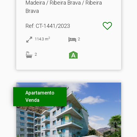
Madeira / Ribeira Brava / Ribeira
Brava
Ref
: CT-1441/2023
2
114.3
m
2
2
Apartamento
Venda