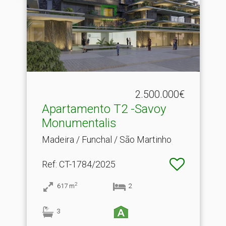
2.500.000€
Apartamento T2 -Savoy
Monumentalis
Madeira / Funchal / São Martinho
Ref
: CT-1784/2025
2
617
m
2
3