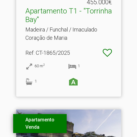
455.000€
Apartamento T1 - "Torrinha
Bay"
Madeira / Funchal / Imaculado
Coração de Maria
Ref
: CT-1865/2025
2
60
m
1
1
Apartamento
Venda