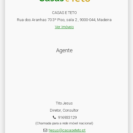
CASAS E TETO
Rua dos Aranhas 70 3º Piso, sala 2 , 9000-044, Madeira
Ver Imóveis
Agente
Tito Jesus
Diretor, Consultor
916933129
(Chamada para a rede móvel nacional)
tjesus@casaseteto.pt