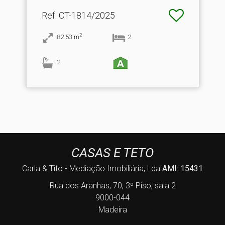
Ref
: CT-1814/2025
2
82.53
m
2
2
CASAS E TETO
Carla & Tito - Mediação Imobiliária, Lda
AMI: 15431
Rua dos Aranhas, 70, 3º Piso, sala 2
9000-044
Madeira