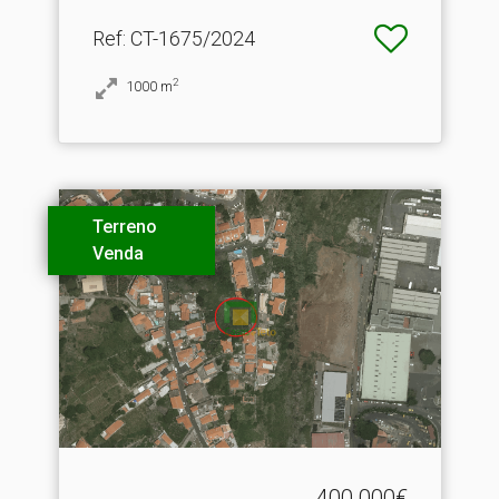
Ref
: CT-1675/2024
2
1000
m
Terreno
Venda
400.000€