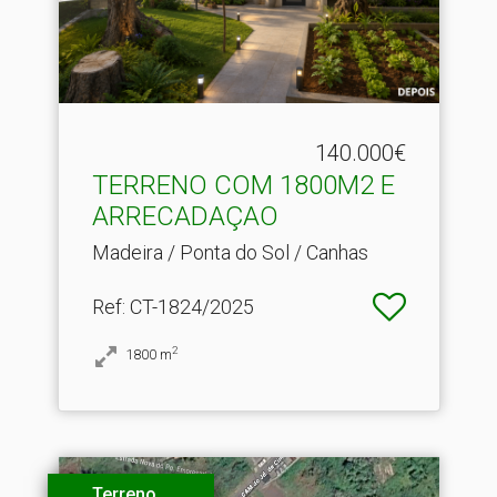
140.000€
TERRENO COM 1800M2 E
ARRECADAÇAO
Madeira / Ponta do Sol / Canhas
Ref
: CT-1824/2025
2
1800
m
Terreno