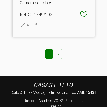
Câmara de Lobos
Ref
: CT-1749/2025
2
680
m
1
2
CASAS E TETO
Carla & Tito - Mediação Imobiliária, Lda
AMI: 15431
Rua dos Aranhas, 70, 3º Piso, sala 2
9000-044