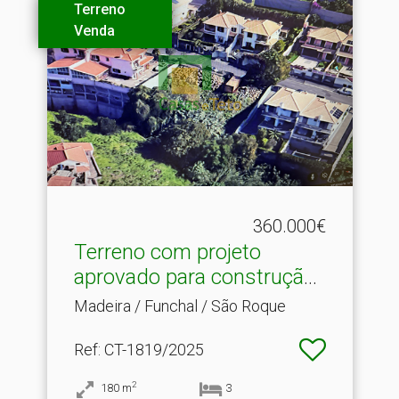
Terreno
Venda
360.000€
Terreno com projeto
aprovado para construção .​
..
Madeira / Funchal / São Roque
Ref
: CT-1819/2025
2
180
m
3