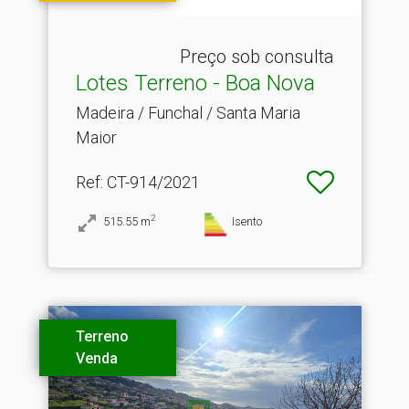
Preço sob consulta
Lotes Terreno - Boa Nova
Madeira / Funchal / Santa Maria
Maior
Ref
: CT-914/2021
2
515.55
m
Isento
Terreno
Venda