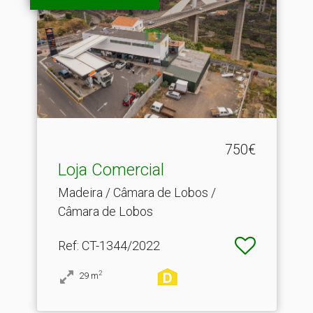
750€
Loja Comercial
Madeira / Câmara de Lobos /
Câmara de Lobos
Ref
: CT-1344/2022
2
29
m