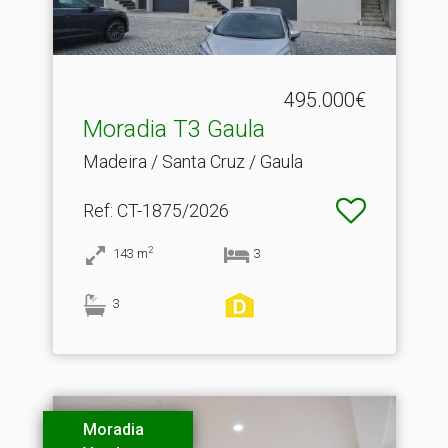
495.000€
Moradia T3 Gaula
Madeira / Santa Cruz / Gaula
Ref
: CT-1875/2026
2
143
m
3
3
Moradia