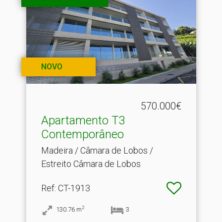
NOVO
570.000€
Apartamento T3
Contemporâneo
Madeira / Câmara de Lobos /
Estreito Câmara de Lobos
Ref
: CT-1913
2
130.76
m
3