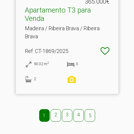
365.000€
Apartamento T3 para
Venda
Madeira / Ribeira Brava / Ribeira
Brava
Ref
: CT-1869/2025
2
90.32
m
3
2
2
3
4
1
5