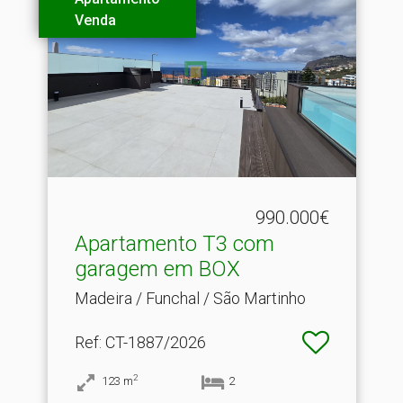
Venda
990.000€
Apartamento T3 com
garagem em BOX
Madeira / Funchal / São Martinho
Ref
: CT-1887/2026
2
123
m
2