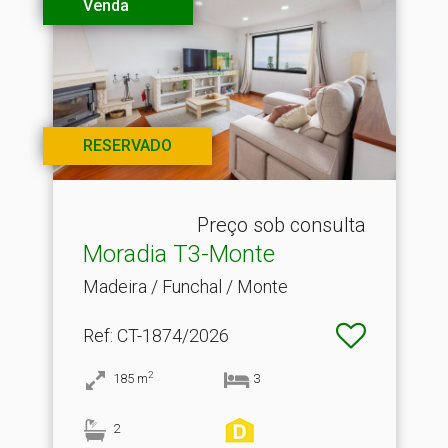
Venda
RESERVADO
Preço sob consulta
Moradia T3-Monte
Madeira / Funchal / Monte
Ref
: CT-1874/2026
2
185
m
3
2