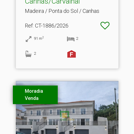
Canhas/Carvalhal
Madeira / Ponta do Sol / Canhas
Ref
: CT-1886/2026
2
91
m
2
2
Moradia
Venda