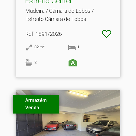
Estreito Center
Madeira / Câmara de Lobos /
Estreito Câmara de Lobos
Ref
: 1891/2026
2
82
m
1
2
Armazém
Venda