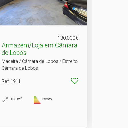
130.000€
Armazém/Loja em Câmara
de Lobos
Madeira / Câmara de Lobos / Estreito
Câmara de Lobos
Ref
: 1911
2
100
m
Isento