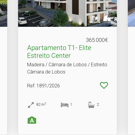
365.000€
Apartamento T1- Elite
Estreito Center
Madeira / Câmara de Lobos / Estreito
Câmara de Lobos
Ref
: 1891/2026
2
82
m
1
2