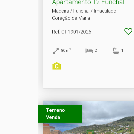
Apartamento T2 Funchal
Madeira / Funchal / Imaculado
Coração de Maria
Ref
: CT-1901/2026
2
80
m
2
1
Terreno
Venda