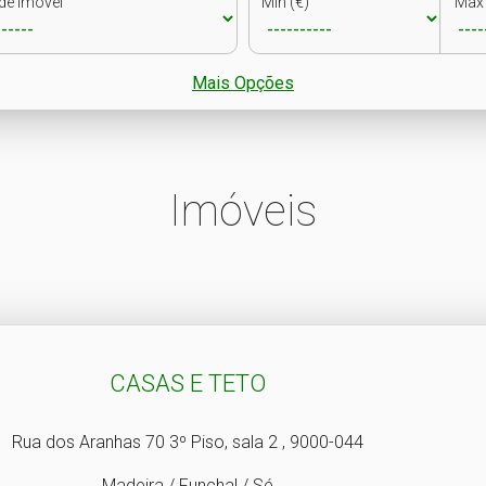
de Imóvel
Min (€)
Max 
Mais Opções
Imóveis
CASAS E TETO
Rua dos Aranhas 70 3º Piso, sala 2 , 9000-044
Madeira / Funchal / Sé