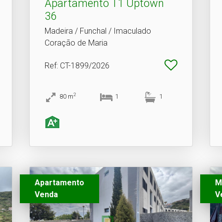
Apartamento T1 Uptown
36
Madeira / Funchal / Imaculado
Coração de Maria
Ref
: CT-1899/2026
2
80
m
1
1
Apartamento
M
Venda
V