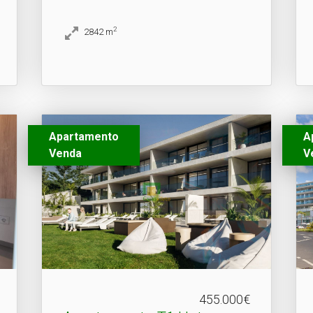
2
2842
m
Apartamento
A
Venda
V
455.000€