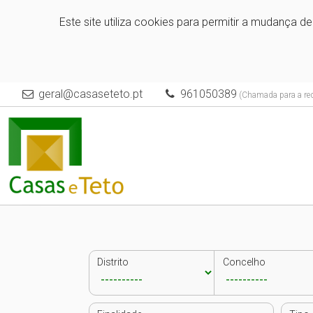
Este site utiliza cookies para permitir a mudança d
geral@casaseteto.pt
961050389
(Chamada para a red
Distrito
Concelho