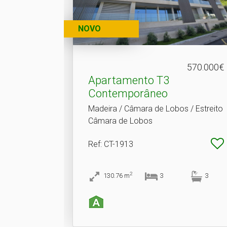
NOVO
570.000€
Apartamento T3
Contemporâneo
Madeira / Câmara de Lobos / Estreito
Câmara de Lobos
Ref
: CT-1913
2
130.76
m
3
3