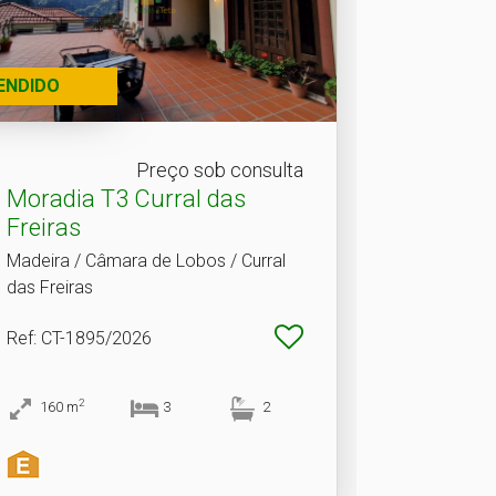
ENDIDO
Preço sob consulta
Moradia T3 Curral das
Freiras
Madeira / Câmara de Lobos / Curral
das Freiras
Ref
: CT-1895/2026
2
160
m
3
2