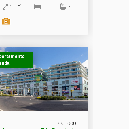
2
360
m
3
2
partamento
enda
995.000€