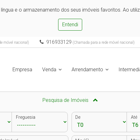
e língua e o armazenamento dos seus imóveis favoritos. Ao utili
Entendi
916933129
e móvel nacional)
(Chamada para a rede móvel nacional)
Empresa
Venda
Arrendamento
Intermedi
Pesquisa de Imóveis
Freguesia
De
Até