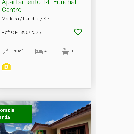
Apartamento T4- Funchal
Centro
Madeira / Funchal / Sé
Ref
: CT-1896/2026
2
170
m
4
3
oradia
enda