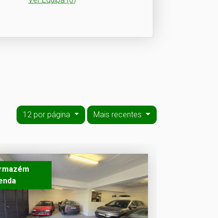
12 por página
Mais recentes
rmazém
enda