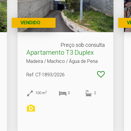
VENDIDO
V
Preço sob consulta
Apartamento T3 Duplex
Madeira / Machico / Água de Pena
Ref
: CT-1893/2026
2
100
m
3
2