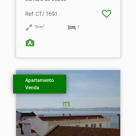
Ref
: CT/ 1691
2
70
m
1
Apartamento
Venda