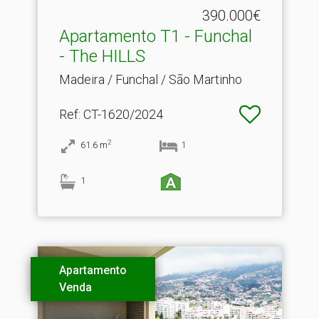
390.000€
Apartamento T1 - Funchal
- The HILLS
Madeira / Funchal / São Martinho
Ref
: CT-1620/2024
2
61.6
m
1
1
Apartamento
Venda