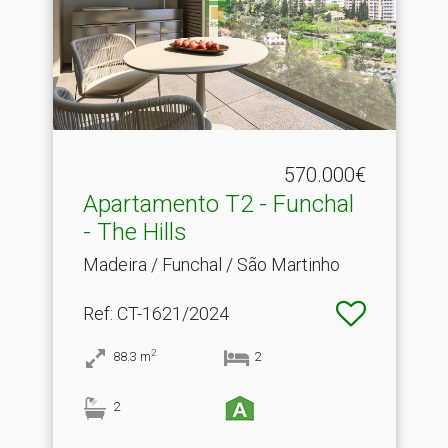
570.000€
Apartamento T2 - Funchal
- The Hills
Madeira / Funchal / São Martinho
Ref
: CT-1621/2024
2
88.3
m
2
2