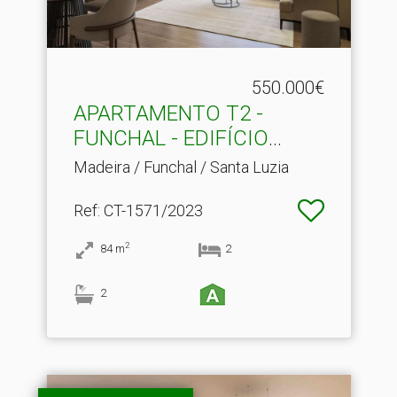
550.000€
APARTAMENTO T2 -
FUNCHAL - EDIFÍCIO
HINTON
Madeira / Funchal / Santa Luzia
Ref
: CT-1571/2023
2
84
m
2
2