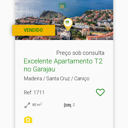
VENDIDO
Preço sob consulta
Excelente Apartamento T2
no Garajau
Madeira / Santa Cruz / Caniço
Ref
: 1711
2
85
m
2