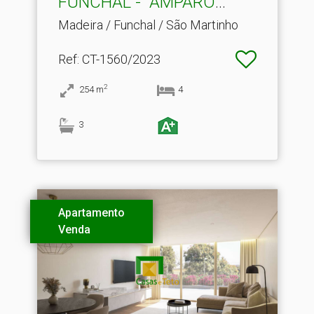
FUNCHAL - "AMPARO
VIEW"
Madeira / Funchal / São Martinho
Ref
: CT-1560/2023
2
254
m
4
3
Apartamento
Venda