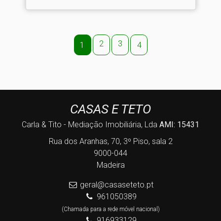
2
3
1
4
CASAS E TETO
Carla & Tito - Mediação Imobiliária, Lda
AMI: 15431
Rua dos Aranhas, 70, 3º Piso, sala 2
9000-044
Madeira
geral@casaseteto.pt
961050389
(Chamada para a rede móvel nacional)
916933129