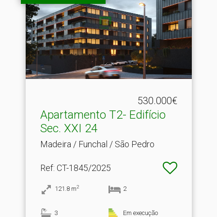
530.000€
Apartamento T2- Edifício
Sec.​ XXI 24
Madeira / Funchal / São Pedro
Ref
: CT-1845/2025
2
121.8
m
2
3
Em execução