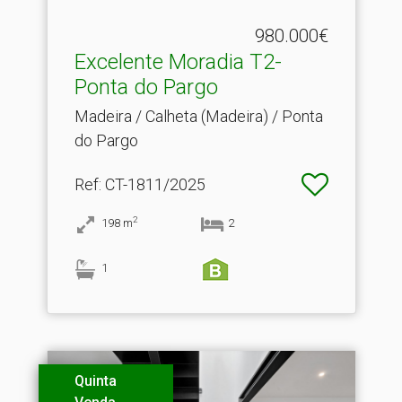
980.000€
Excelente Moradia T2-
Ponta do Pargo
Madeira / Calheta (Madeira) / Ponta
do Pargo
Ref
: CT-1811/2025
2
198
m
2
1
Quinta