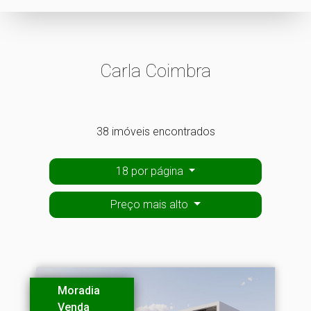
Carla Coimbra
38 imóveis encontrados
18 por página
Preço mais alto
Moradia
Venda