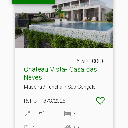
5.500.000€
Chateau Vista- Casa das
Neves
Madeira / Funchal / São Gonçalo
Ref
: CT-1873/2026
2
900
m
6
4
Sim