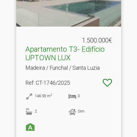
1.500.000€
Apartamento T3- Edifício
UPTOWN LUX
Madeira / Funchal / Santa Luzia
Ref
: CT-1746/2025
2
146.93
m
3
2
Sim