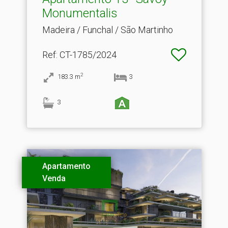
Monumentalis
Madeira / Funchal / São Martinho
Ref
: CT-1785/2024
2
183.3
m
3
3
Apartamento
Venda