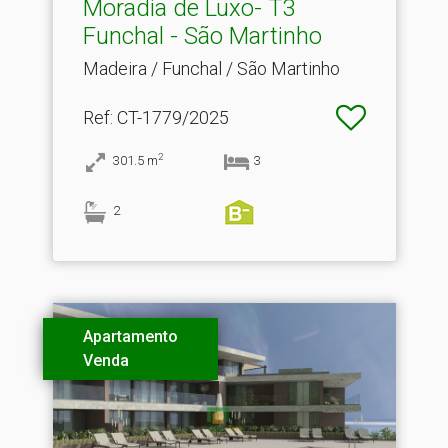
Moradia de Luxo- T3
Funchal - São Martinho
Madeira / Funchal / São Martinho
Ref
: CT-1779/2025
2
301.5
m
3
2
Apartamento
Venda