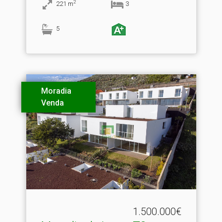
2
221
m
3
5
Moradia
Venda
1.500.000€