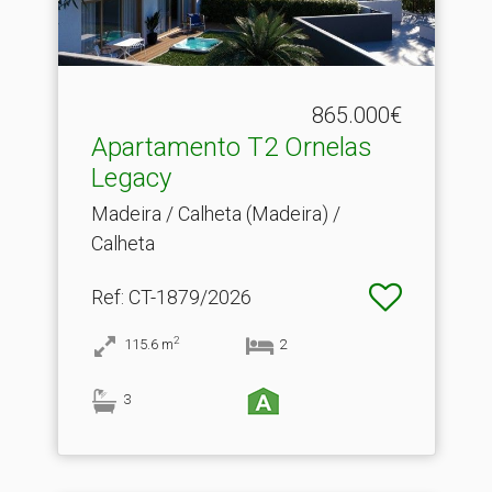
865.000€
Apartamento T2 Ornelas
Legacy
Madeira / Calheta (Madeira) /
Calheta
Ref
: CT-1879/2026
2
115.6
m
2
3