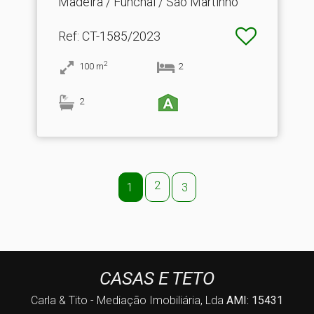
Madeira / Funchal / São Martinho
Ref
: CT-1585/2023
2
100
m
2
2
2
1
3
CASAS E TETO
Carla & Tito - Mediação Imobiliária, Lda
AMI: 15431