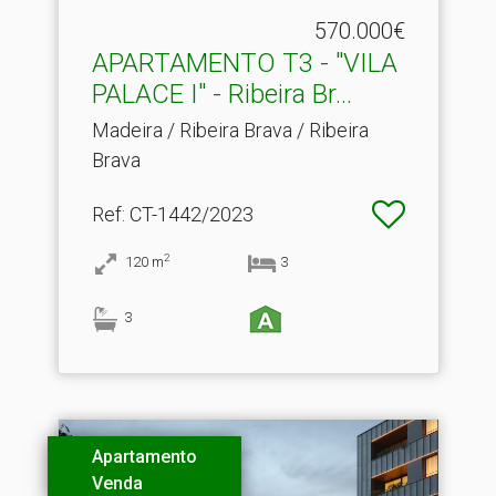
570.000€
APARTAMENTO T3 - "VILA
PALACE I" - Ribeira Br.​..
Madeira / Ribeira Brava / Ribeira
Brava
Ref
: CT-1442/2023
2
120
m
3
3
Apartamento
Venda