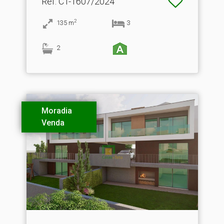
Ref
: CT-1607/2024
2
135
m
3
2
Moradia
Venda