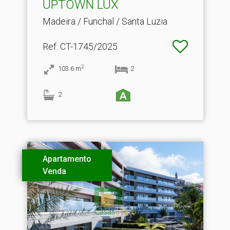
UPTOWN LUX
Madeira / Funchal / Santa Luzia
Ref
: CT-1745/2025
2
103.6
m
2
2
Apartamento
Venda