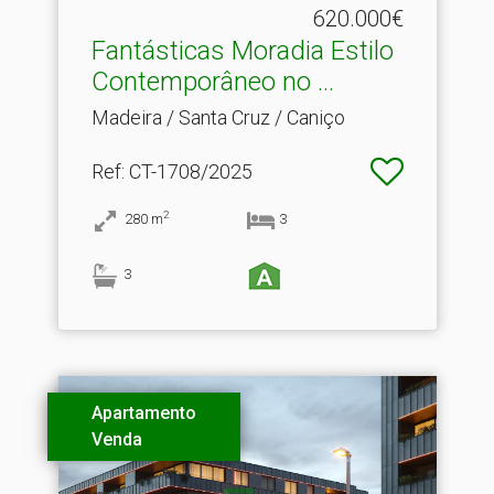
620.000€
Fantásticas Moradia Estilo
Contemporâneo no .​..
Madeira / Santa Cruz / Caniço
Ref
: CT-1708/2025
2
280
m
3
3
Apartamento
Venda