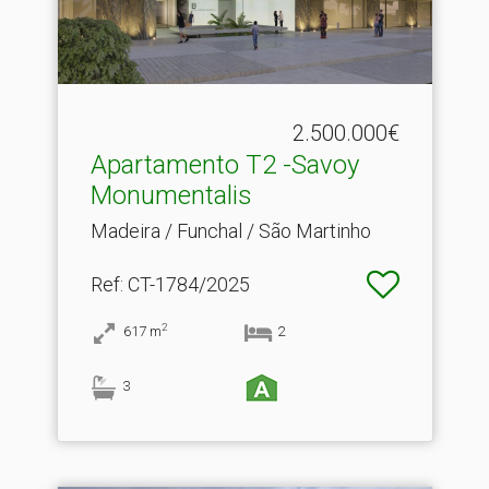
2.500.000€
Apartamento T2 -Savoy
Monumentalis
Madeira / Funchal / São Martinho
Ref
: CT-1784/2025
2
617
m
2
3