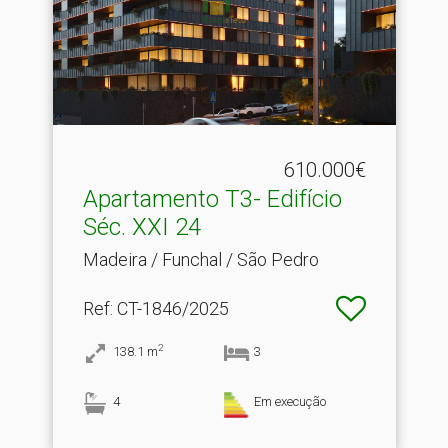
610.000€
Apartamento T3- Edifício
Séc.​ XXI 24
Madeira / Funchal / São Pedro
Ref
: CT-1846/2025
2
138.1
m
3
4
Em execução