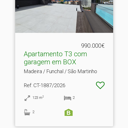
990.000€
Apartamento T3 com
garagem em BOX
Madeira / Funchal / São Martinho
Ref
: CT-1887/2026
2
123
m
2
2