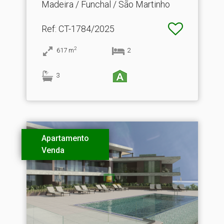
Madeira / Funchal / São Martinho
Ref
: CT-1784/2025
2
617
m
2
3
Apartamento
Venda