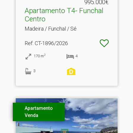
995.000€
Apartamento T4- Funchal
Centro
Madeira / Funchal / Sé
Ref
: CT-1896/2026
2
170
m
4
3
Apartamento
Venda