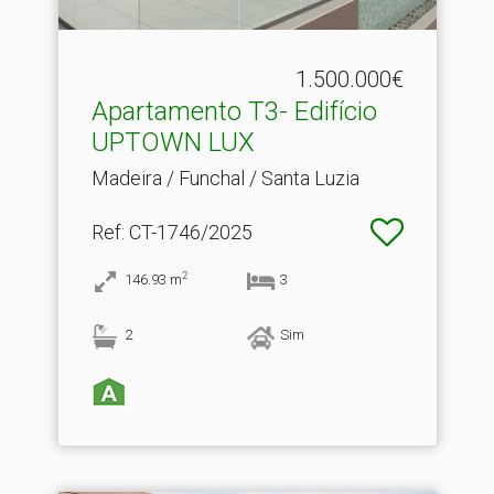
1.500.000€
Apartamento T3- Edifício
UPTOWN LUX
Madeira / Funchal / Santa Luzia
Ref
: CT-1746/2025
2
146.93
m
3
2
Sim