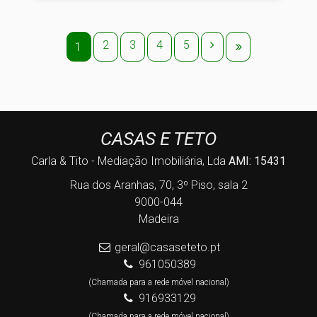
2
3
4
5
1
CASAS E TETO
Carla & Tito - Mediação Imobiliária, Lda
AMI: 15431
Rua dos Aranhas, 70, 3º Piso, sala 2
9000-044
Madeira
geral@casaseteto.pt
961050389
(Chamada para a rede móvel nacional)
916933129
(Chamada para a rede móvel nacional)