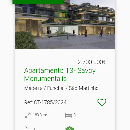
2.700.000€
Apartamento T3- Savoy
Monumentalis
Madeira / Funchal / São Martinho
Ref
: CT-1785/2024
2
183.3
m
3
3