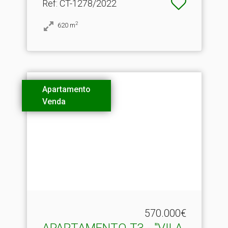
Ref
: CT-1278/2022
2
620
m
Apartamento
Venda
570.000€
APARTAMENTO T3 - "VILA