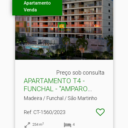
Apartamento
Venda
Preço sob consulta
APARTAMENTO T4 -
FUNCHAL - "AMPARO
VIEW"
Madeira / Funchal / São Martinho
Ref
: CT-1560/2023
2
254
m
4