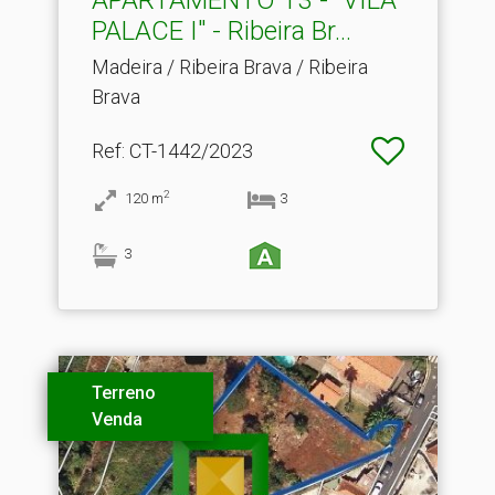
PALACE I" - Ribeira Br.​..
Madeira / Ribeira Brava / Ribeira
Brava
Ref
: CT-1442/2023
2
120
m
3
3
Terreno
Venda