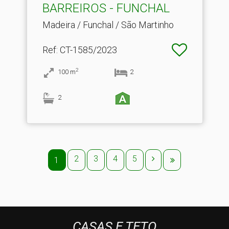
BARREIROS - FUNCHAL
Madeira / Funchal / São Martinho
Ref
: CT-1585/2023
2
100
m
2
2
2
3
4
5
1
CASAS E TETO