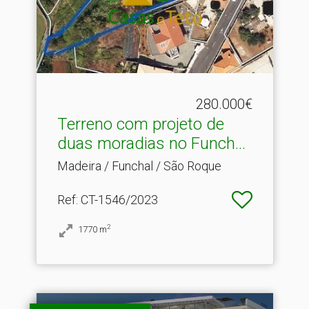
280.000€
Terreno com projeto de
duas moradias no Funch.​..
Madeira / Funchal / São Roque
Ref
: CT-1546/2023
2
1770
m