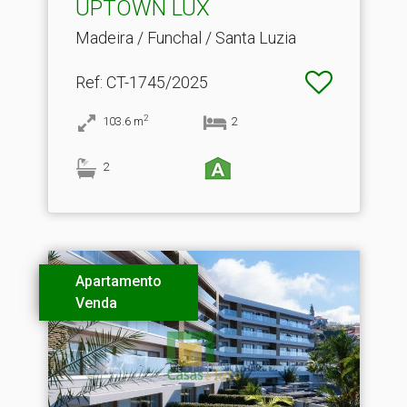
UPTOWN LUX
Madeira / Funchal / Santa Luzia
Ref
: CT-1745/2025
2
103.6
m
2
2
Apartamento
Venda