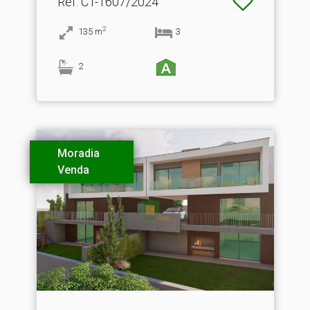
Ref
: CT-1607/2024
2
135
m
3
2
Moradia
Venda