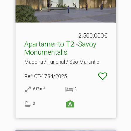
2.500.000€
Apartamento T2 -Savoy
Monumentalis
Madeira / Funchal / São Martinho
Ref
: CT-1784/2025
2
617
m
2
3