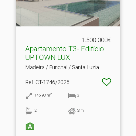
1.500.000€
Apartamento T3- Edifício
UPTOWN LUX
Madeira / Funchal / Santa Luzia
Ref
: CT-1746/2025
2
146.93
m
3
2
Sim