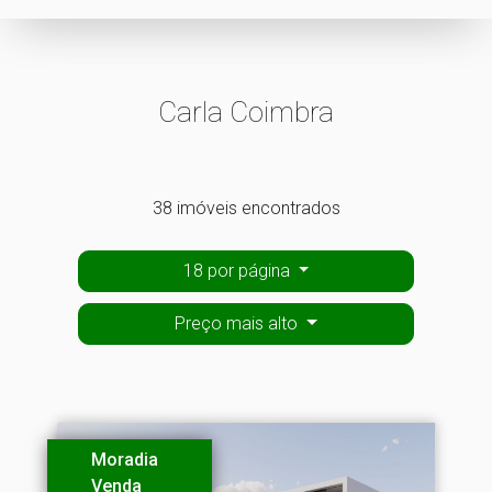
Carla Coimbra
38 imóveis encontrados
18 por página
Preço mais alto
Moradia
Venda