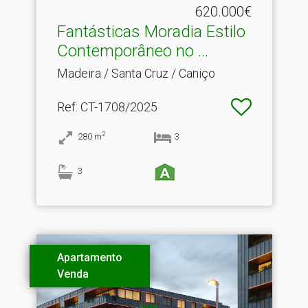
620.000€
Fantásticas Moradia Estilo
Contemporâneo no .​..
Madeira / Santa Cruz / Caniço
Ref
: CT-1708/2025
2
280
m
3
3
Apartamento
Venda