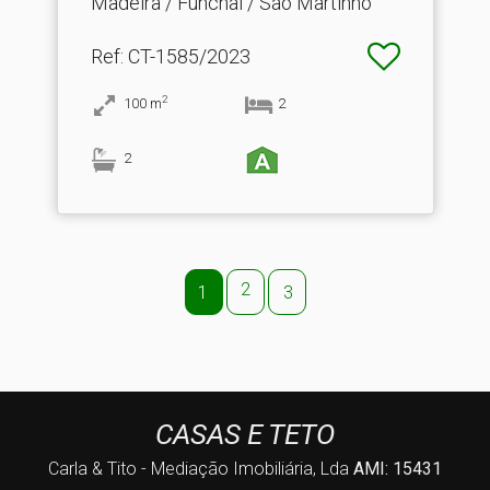
Madeira / Funchal / São Martinho
Ref
: CT-1585/2023
2
100
m
2
2
2
1
3
CASAS E TETO
Carla & Tito - Mediação Imobiliária, Lda
AMI: 15431