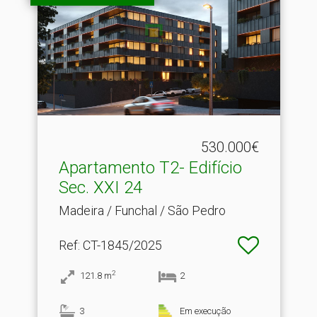
530.000€
Apartamento T2- Edifício
Sec.​ XXI 24
Madeira / Funchal / São Pedro
Ref
: CT-1845/2025
2
121.8
m
2
3
Em execução