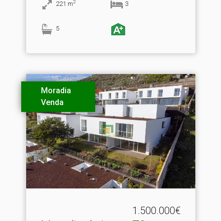
2
221
m
3
5
Moradia
Venda
1.500.000€