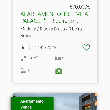
570.000€
APARTAMENTO T3 - "VILA
PALACE I" - Ribeira Br.​..
Madeira / Ribeira Brava / Ribeira
Brava
Ref
: CT-1442/2023
2
120
m
3
3
Apartamento
Venda