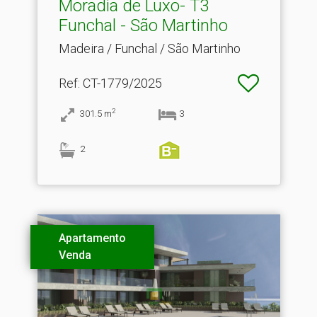
Moradia de Luxo- T3
Funchal - São Martinho
Madeira / Funchal / São Martinho
Ref
: CT-1779/2025
2
301.5
m
3
2
Apartamento
Venda