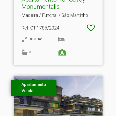
Monumentalis
Madeira / Funchal / São Martinho
Ref
: CT-1785/2024
2
183.3
m
3
3
Apartamento
Venda