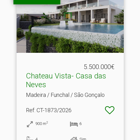
5.500.000€
Chateau Vista- Casa das
Neves
Madeira / Funchal / São Gonçalo
Ref
: CT-1873/2026
2
900
m
6
4
Sim