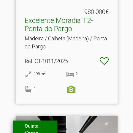
980.000€
Excelente Moradia T2-
Ponta do Pargo
Madeira / Calheta (Madeira) / Ponta
do Pargo
Ref
: CT-1811/2025
2
198
m
2
1
Quinta