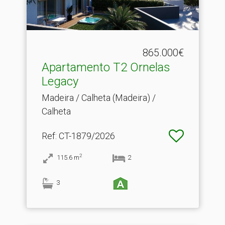
865.000€
Apartamento T2 Ornelas
Legacy
Madeira / Calheta (Madeira) /
Calheta
Ref
: CT-1879/2026
2
115.6
m
2
3