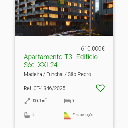
610.000€
Apartamento T3- Edifício
Séc.​ XXI 24
Madeira / Funchal / São Pedro
Ref
: CT-1846/2025
2
138.1
m
3
4
Em execução