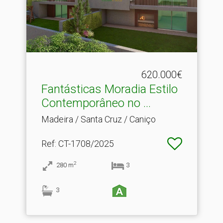
620.000€
Fantásticas Moradia Estilo
Contemporâneo no .​..
Madeira / Santa Cruz / Caniço
Ref
: CT-1708/2025
2
280
m
3
3