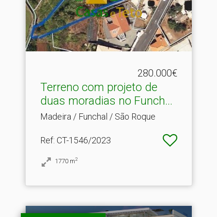
280.000€
Terreno com projeto de
duas moradias no Funch.​..
Madeira / Funchal / São Roque
Ref
: CT-1546/2023
2
1770
m