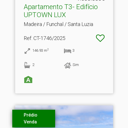
Apartamento T3- Edifício
UPTOWN LUX
Madeira / Funchal / Santa Luzia
Ref
: CT-1746/2025
2
146.93
m
3
2
Sim
Prédio
Venda