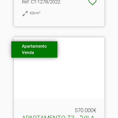
Ref
: CT-1278/2022
2
620
m
Apartamento
Venda
570.000€
APARTAMENTO T3 - "VILA