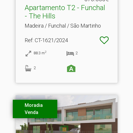
Apartamento T2 - Funchal
- The Hills
Madeira / Funchal / São Martinho
Ref
: CT-1621/2024
2
88.3
m
2
2
Moradia
Venda