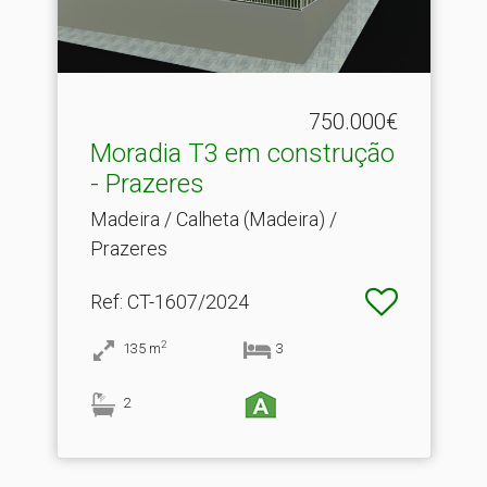
750.000€
Moradia T3 em construção
- Prazeres
Madeira / Calheta (Madeira) /
Prazeres
Ref
: CT-1607/2024
2
135
m
3
2