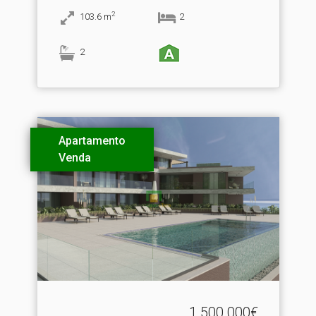
2
103.6
m
2
2
Apartamento
Venda
1.500.000€