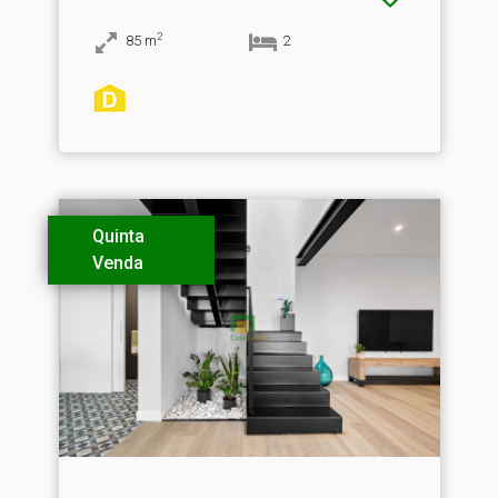
2
85
m
2
Quinta
Venda