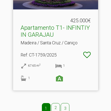
425.000€
Apartamento T1- INFINTIY
IN GARAJAU
Madeira / Santa Cruz / Caniço
Ref
: CT-1759/2025
2
67.65
m
1
1
2
1
3