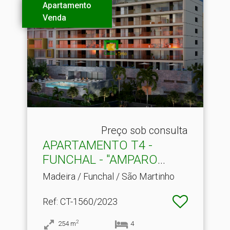
Apartamento
Venda
Preço sob consulta
APARTAMENTO T4 -
FUNCHAL - "AMPARO
VIEW"
Madeira / Funchal / São Martinho
Ref
: CT-1560/2023
2
254
m
4