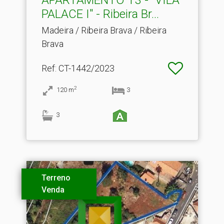
PALACE I" - Ribeira Br.​..
Madeira / Ribeira Brava / Ribeira
Brava
Ref
: CT-1442/2023
2
120
m
3
3
Terreno
Venda