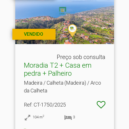
VENDIDO
Preço sob consulta
Moradia T2 + Casa em
pedra + Palheiro
Madeira / Calheta (Madeira) / Arco
da Calheta
Ref
: CT-1750/2025
2
104
m
3