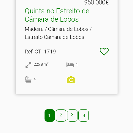
950.000€
Quinta no Estreito de
Câmara de Lobos
Madeira / Câmara de Lobos /
Estreito Câmara de Lobos
Ref
: CT -1719
2
225.8
m
4
4
2
3
1
4