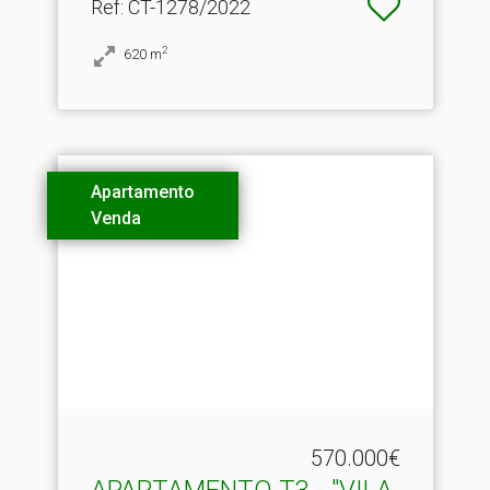
Ref
: CT-1278/2022
2
620
m
Apartamento
Venda
570.000€
APARTAMENTO T3 - "VILA