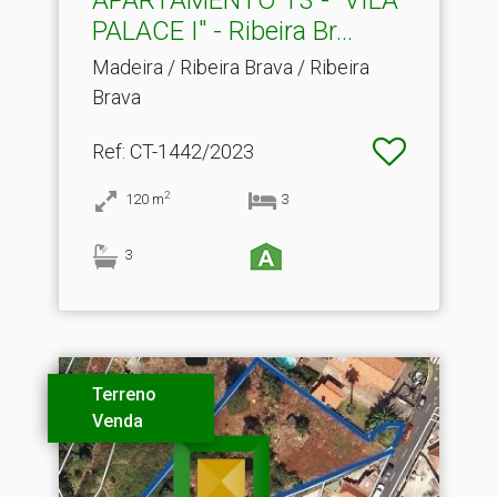
PALACE I" - Ribeira Br.​..
Madeira / Ribeira Brava / Ribeira
Brava
Ref
: CT-1442/2023
2
120
m
3
3
Terreno
Venda