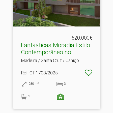
620.000€
Fantásticas Moradia Estilo
Contemporâneo no .​..
Madeira / Santa Cruz / Caniço
Ref
: CT-1708/2025
2
280
m
3
3