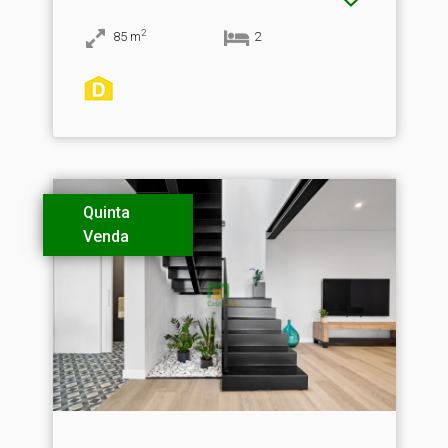
2
85
m
2
Quinta
Venda