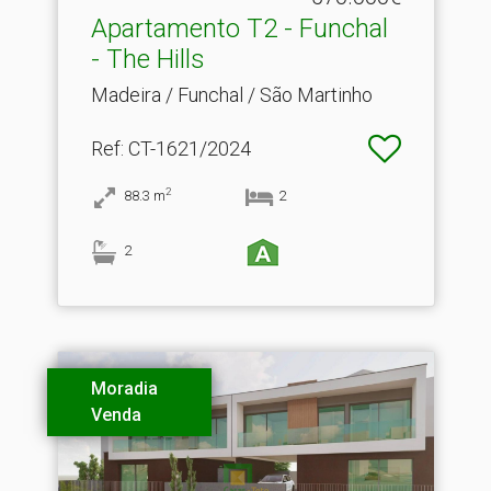
Apartamento T2 - Funchal
- The Hills
Madeira / Funchal / São Martinho
Ref
: CT-1621/2024
2
88.3
m
2
2
Moradia
Venda