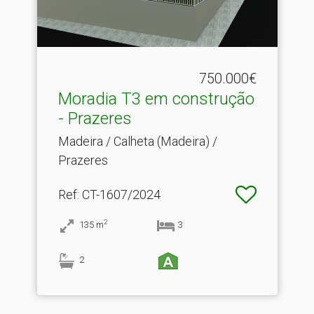
750.000€
Moradia T3 em construção
- Prazeres
Madeira / Calheta (Madeira) /
Prazeres
Ref
: CT-1607/2024
2
135
m
3
2