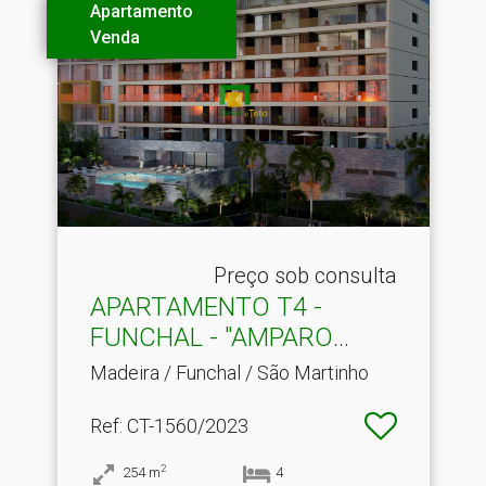
Apartamento
Venda
Preço sob consulta
APARTAMENTO T4 -
FUNCHAL - "AMPARO
VIEW"
Madeira / Funchal / São Martinho
Ref
: CT-1560/2023
2
254
m
4