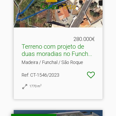
280.000€
Terreno com projeto de
duas moradias no Funch.​..
Madeira / Funchal / São Roque
Ref
: CT-1546/2023
2
1770
m