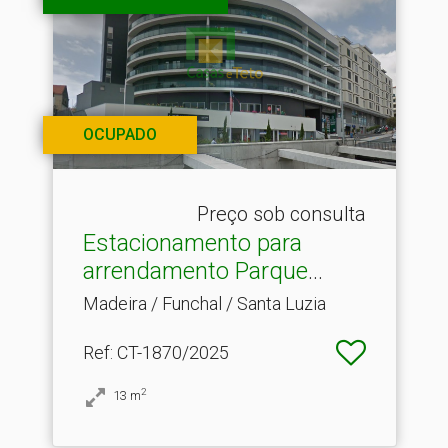
OCUPADO
Preço sob consulta
Estacionamento para
arrendamento Parque
Santa.​..
Madeira / Funchal / Santa Luzia
Ref
: CT-1870/2025
2
13
m