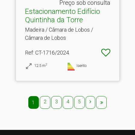
Preço sob consulta
Estacionamento Edifício
Quintinha da Torre
Madeira / Câmara de Lobos /
Câmara de Lobos
Ref
: CT-1716/2024
2
12.5
m
Isento
2
3
4
5
1