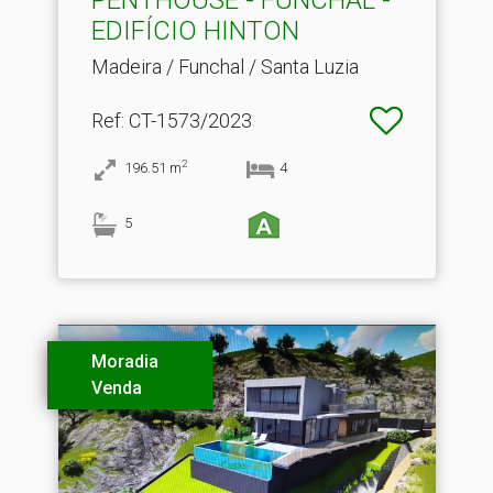
EDIFÍCIO HINTON
Madeira / Funchal / Santa Luzia
Ref
: CT-1573/2023
2
196.51
m
4
5
Moradia
Venda