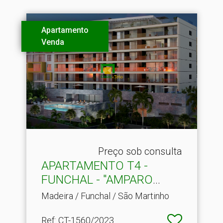
Apartamento
Venda
Preço sob consulta
APARTAMENTO T4 -
FUNCHAL - "AMPARO
VIEW"
Madeira / Funchal / São Martinho
Ref
: CT-1560/2023