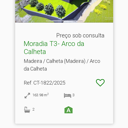
Preço sob consulta
Moradia T3- Arco da
Calheta
Madeira / Calheta (Madeira) / Arco
da Calheta
Ref
: CT-1822/2025
2
163.98
m
3
2