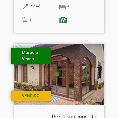
2
254
m
4
3
Moradia
Venda
VENDIDO
Preço sob consulta