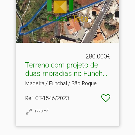
280.000€
Terreno com projeto de
duas moradias no Funch.​..
Madeira / Funchal / São Roque
Ref
: CT-1546/2023
2
1770
m