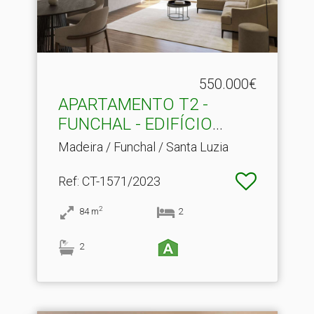
550.000€
APARTAMENTO T2 -
FUNCHAL - EDIFÍCIO
HINTON
Madeira / Funchal / Santa Luzia
Ref
: CT-1571/2023
2
84
m
2
2