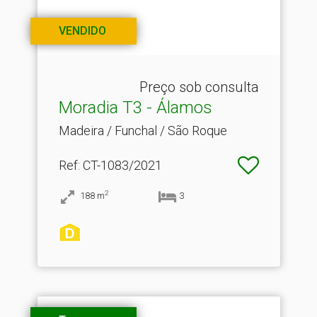
VENDIDO
Preço sob consulta
Moradia T3 - Álamos
Madeira / Funchal / São Roque
Ref
: CT-1083/2021
2
188
m
3