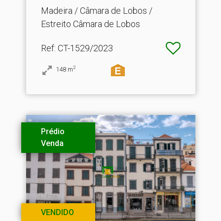
Madeira / Câmara de Lobos /
Estreito Câmara de Lobos
Ref
: CT-1529/2023
2
148
m
Prédio
Venda
VENDIDO