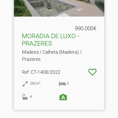
990.000€
MORADIA DE LUXO -
PRAZERES
Madeira / Calheta (Madeira) /
Prazeres
Ref
: CT-1408/2022
2
250
m
3
4