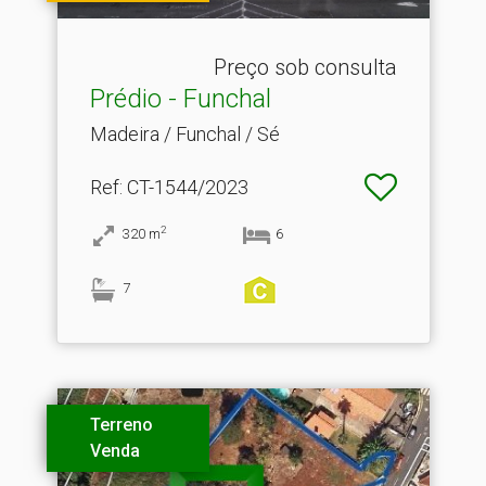
Preço sob consulta
Prédio - Funchal
Madeira / Funchal / Sé
Ref
: CT-1544/2023
2
320
m
6
7
Terreno
Venda