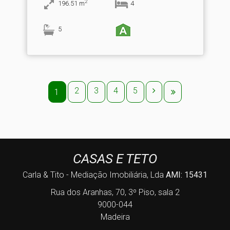
2
196.51
m
4
5
2
3
4
5
1
CASAS E TETO
Carla & Tito - Mediação Imobiliária, Lda
AMI: 15431
Rua dos Aranhas, 70, 3º Piso, sala 2
9000-044
Madeira