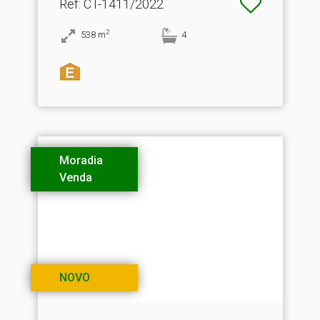
Ref
: CT-1411/2022
2
538
m
4
Moradia
Venda
NOVO