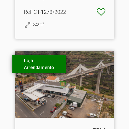
Ref
: CT-1278/2022
2
620
m
Loja
Arrendamento