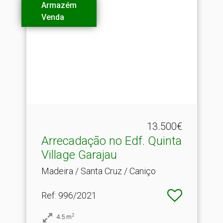
Armazém
Venda
13.500€
Arrecadação no Edf.​ Quinta
Village Garajau
Madeira / Santa Cruz / Caniço
Ref
: 996/2021
2
4.5
m