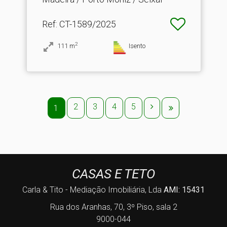
Ref
: CT-1589/2025
2
111
m
Isento
2
3
4
5
1
CASAS E TETO
Carla & Tito - Mediação Imobiliária, Lda
AMI: 15431
Rua dos Aranhas, 70, 3º Piso, sala 2
9000-044