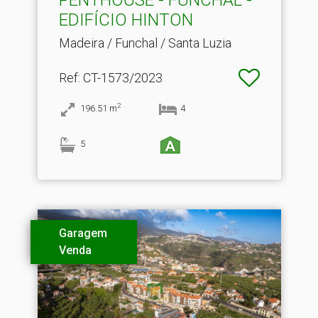
EDIFÍCIO HINTON
Madeira / Funchal / Santa Luzia
Ref
: CT-1573/2023
2
196.51
m
4
5
Garagem
Venda