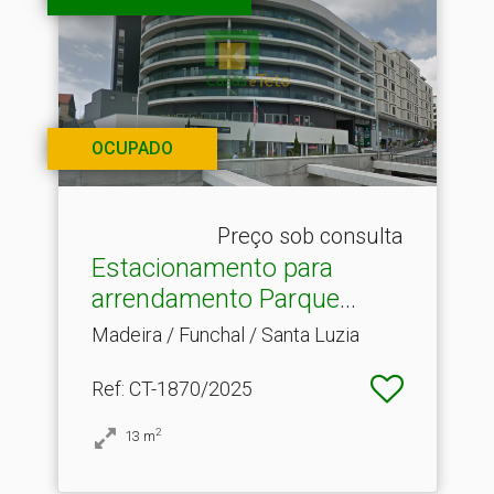
OCUPADO
Preço sob consulta
Estacionamento para
arrendamento Parque
Santa.​..
Madeira / Funchal / Santa Luzia
Ref
: CT-1870/2025
2
13
m