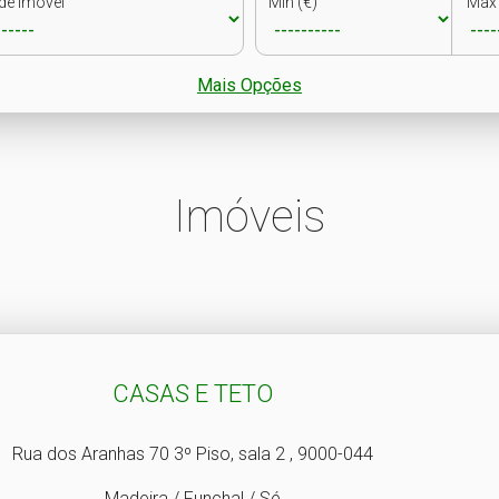
de Imóvel
Min (€)
Max 
Mais Opções
Imóveis
CASAS E TETO
Rua dos Aranhas 70 3º Piso, sala 2 , 9000-044
Madeira / Funchal / Sé