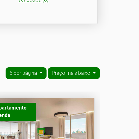
6 por página
Preço mais baixo
partamento
enda