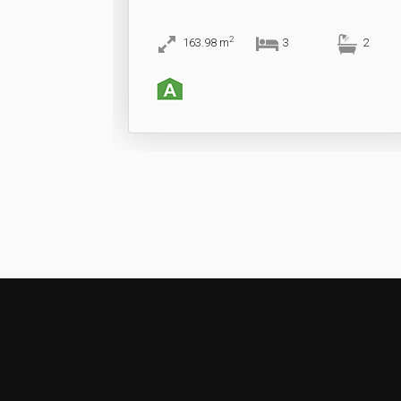
2
163.98
m
3
2