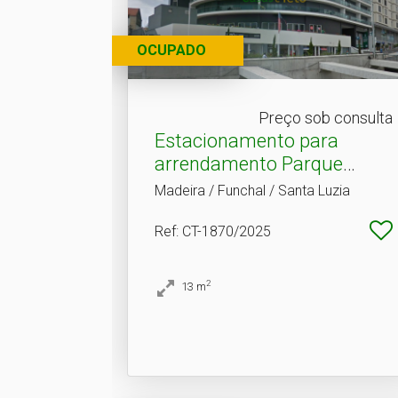
OCUPADO
Preço sob consulta
Estacionamento para
arrendamento Parque
Santa.​..
Madeira / Funchal / Santa Luzia
Ref
: CT-1870/2025
2
13
m