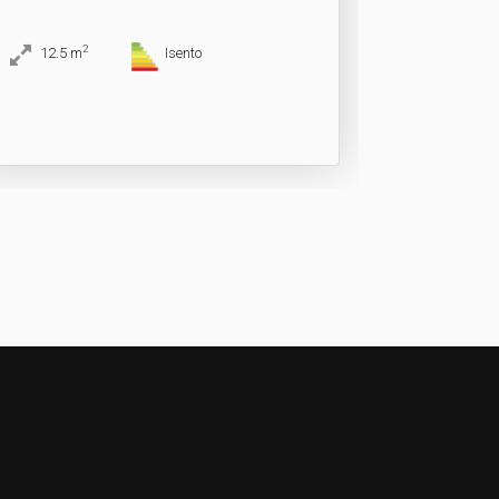
2
12.5
m
Isento