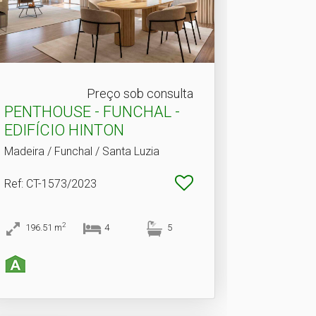
Preço sob consulta
PENTHOUSE - FUNCHAL -
EDIFÍCIO HINTON
Madeira / Funchal / Santa Luzia
Ref
: CT-1573/2023
2
196.51
m
4
5