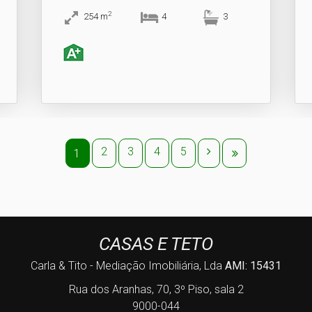
2
254
m
4
3
2
3
4
5
1
CASAS E TETO
Carla & Tito - Mediação Imobiliária, Lda
AMI: 15431
Rua dos Aranhas, 70, 3º Piso, sala 2
9000-044