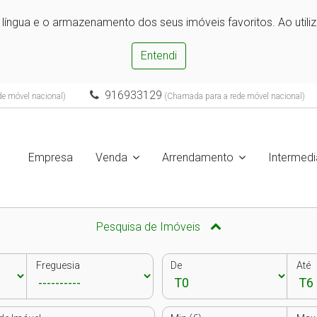
e língua e o armazenamento dos seus imóveis favoritos. Ao utili
Entendi
916933129
e móvel nacional)
(Chamada para a rede móvel nacional)
Empresa
Venda
Arrendamento
Intermedi
Pesquisa de Imóveis
Freguesia
De
Até