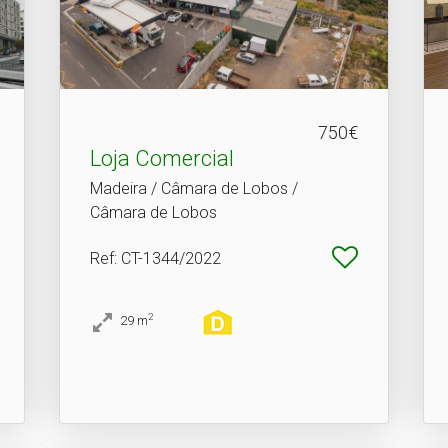
750€
Loja Comercial
Madeira / Câmara de Lobos /
Câmara de Lobos
Ref
: CT-1344/2022
2
29
m