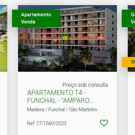
Apartamento
G
Venda
V
V
Preço sob consulta
APARTAMENTO T4 -
FUNCHAL - "AMPARO
VIEW"
Madeira / Funchal / São Martinho
Ref
: CT-1560/2023