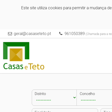
Este site utiliza cookies para permitir a mudança d
geral@casaseteto.pt
961050389
(Chamada para a red
Distrito
Concelho