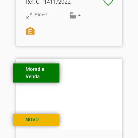
Ref
: CT-1411/2022
2
538
m
4
Moradia
Venda
NOVO