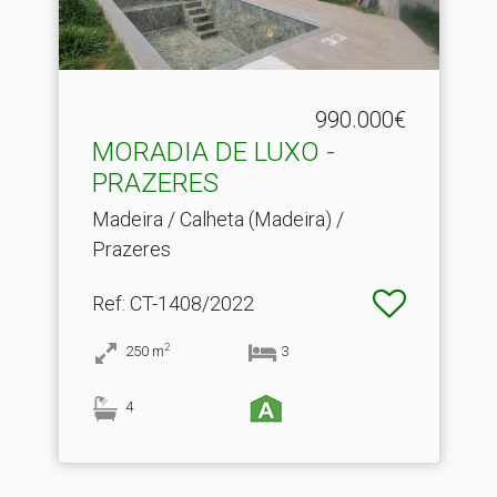
990.000€
MORADIA DE LUXO -
PRAZERES
Madeira / Calheta (Madeira) /
Prazeres
Ref
: CT-1408/2022
2
250
m
3
4