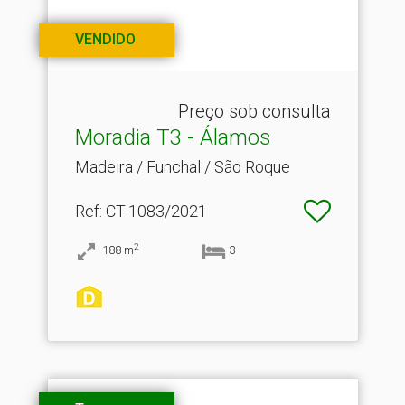
VENDIDO
Preço sob consulta
Moradia T3 - Álamos
Madeira / Funchal / São Roque
Ref
: CT-1083/2021
2
188
m
3