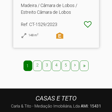
Madeira / Câmara de Lobos /
Estreito Câmara de Lobos
Ref
: CT-1529/2023
2
148
m
2
3
4
5
1
CASAS E TETO
Carla & Tito - Mediação Imobiliária, Lda
AMI: 15431