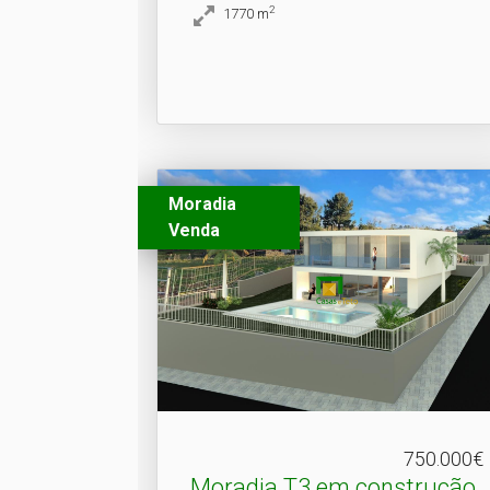
2
1770
m
Moradia
Venda
750.000€
Moradia T3 em construção