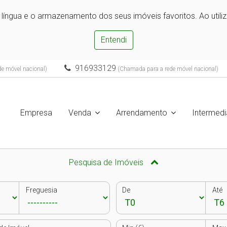
e língua e o armazenamento dos seus imóveis favoritos. Ao utili
Entendi
916933129
e móvel nacional)
(Chamada para a rede móvel nacional)
Empresa
Venda
Arrendamento
Intermedi
Pesquisa de Imóveis
Freguesia
De
Até