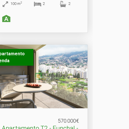
2
100
m
2
2
partamento
enda
570.000€
Apartamento T2 - Funchal -