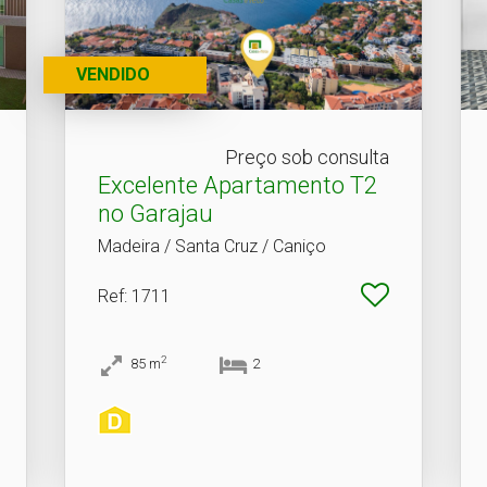
VENDIDO
Preço sob consulta
Excelente Apartamento T2
no Garajau
Madeira / Santa Cruz / Caniço
Ref
: 1711
2
85
m
2