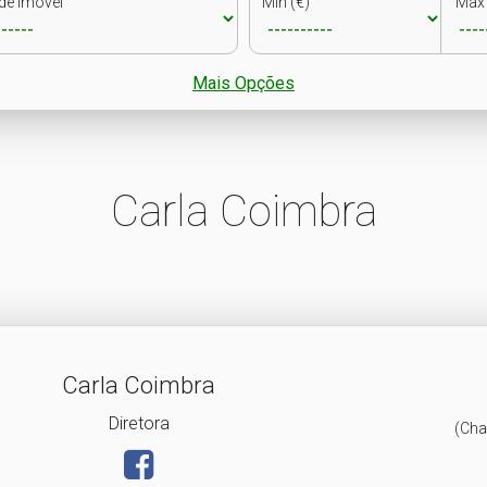
de Imóvel
Min (€)
Max 
Mais Opções
Carla Coimbra
Carla Coimbra
Diretora
(Cha