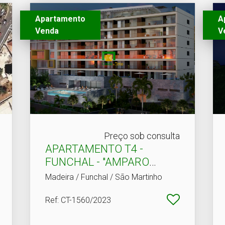
Apartamento
A
Venda
V
Preço sob consulta
APARTAMENTO T4 -
FUNCHAL - "AMPARO
VIEW"
Madeira / Funchal / São Martinho
Ref
: CT-1560/2023