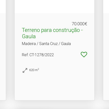
70.000€
Terreno para construção -
Gaula
Madeira / Santa Cruz / Gaula
Ref
: CT-1278/2022
2
620
m