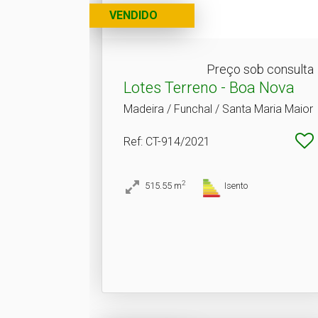
VENDIDO
Preço sob consulta
Lotes Terreno - Boa Nova
Madeira / Funchal / Santa Maria Maior
Ref
: CT-914/2021
2
515.55
m
Isento