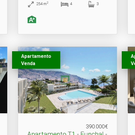
2
254
m
4
3
Apartamento
A
Venda
V
390.000€
Apartamento T1 - Funchal -