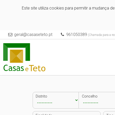
Este site utiliza cookies para permitir a mudança d
geral@casaseteto.pt
961050389
(Chamada para a red
Distrito
Concelho