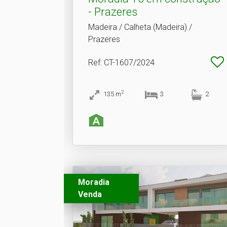
- Prazeres
Madeira / Calheta (Madeira) /
Prazeres
Ref
: CT-1607/2024
2
135
m
3
2
Moradia
Venda