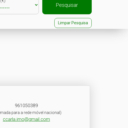
(€)
Pesquisar
Limpar Pesquisa
961050389
mada para a rede móvel nacional)
ccarla.imo@gmail.com