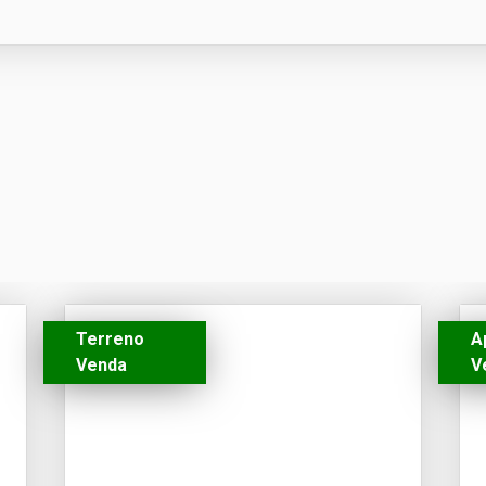
Terreno
A
Venda
V