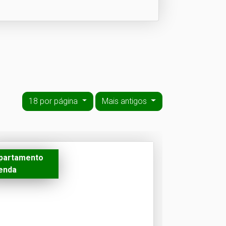
18 por página
Mais antigos
partamento
enda