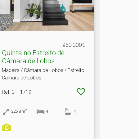
950.000€
Quinta no Estreito de
Câmara de Lobos
Madeira / Câmara de Lobos / Estreito
Câmara de Lobos
Ref
: CT -1719
2
225.8
m
4
4