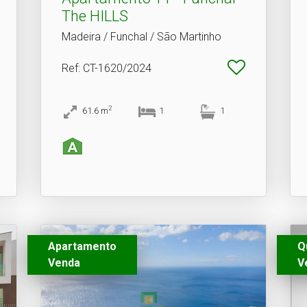
The HILLS
Madeira / Funchal / São Martinho
Ref
: CT-1620/2024
2
61.6
m
1
1
Apartamento
Q
Venda
V