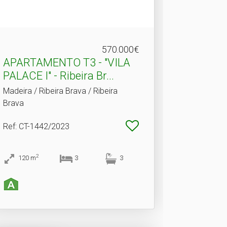
570.000€
APARTAMENTO T3 - "VILA
PALACE I" - Ribeira Br.​..
Madeira / Ribeira Brava / Ribeira
Brava
Ref
: CT-1442/2023
2
120
m
3
3