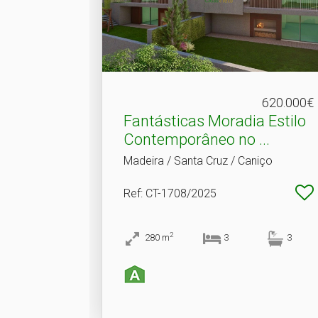
620.000€
Fantásticas Moradia Estilo
Contemporâneo no .​..
Madeira / Santa Cruz / Caniço
Ref
: CT-1708/2025
2
280
m
3
3