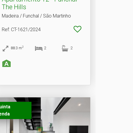
The Hills
Madeira / Funchal / São Martinho
Ref
: CT-1621/2024
2
88.3
m
2
2
uinta
enda