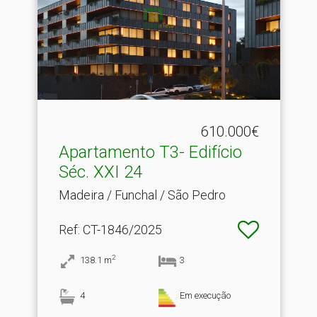
610.000€
Apartamento T3- Edifício
Séc.​ XXI 24
Madeira / Funchal / São Pedro
Ref
: CT-1846/2025
2
138.1
m
3
4
Em execução