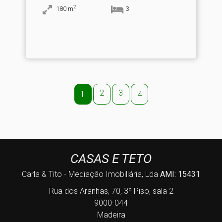
2
180
m
3
2
3
1
4
CASAS E TETO
Carla & Tito - Mediação Imobiliária, Lda
AMI: 15431
Rua dos Aranhas, 70, 3º Piso, sala 2
9000-044
Madeira