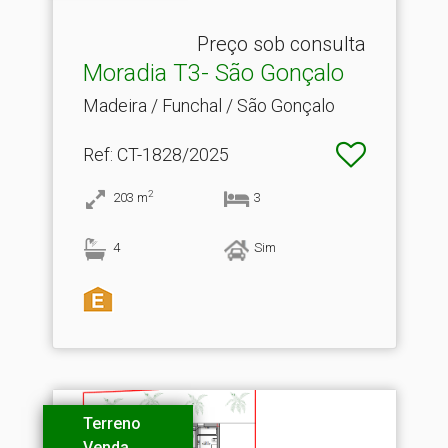
Preço sob consulta
Moradia T3- São Gonçalo
Madeira / Funchal / São Gonçalo
Ref
: CT-1828/2025
2
203
m
3
4
Sim
Terreno
Venda