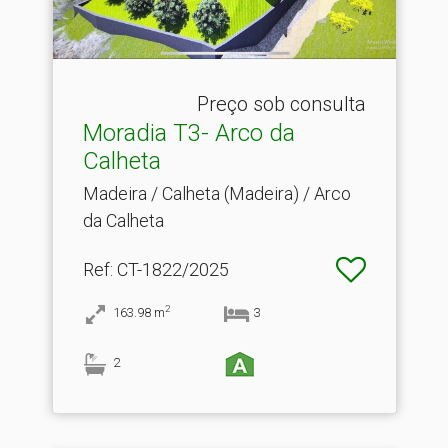
Preço sob consulta
Moradia T3- Arco da
Calheta
Madeira / Calheta (Madeira) / Arco
da Calheta
Ref
: CT-1822/2025
2
163.98
m
3
2