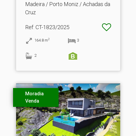
Madeira / Porto Moniz / Achadas da
Cruz
Ref
: CT-1823/2025
2
164.8
m
3
2
Moradia
Venda