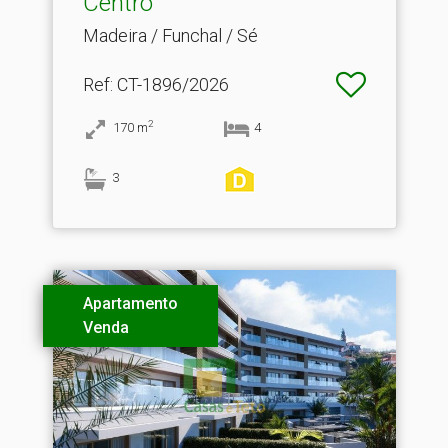
Centro
Madeira / Funchal / Sé
Ref
: CT-1896/2026
2
170
m
4
3
Apartamento
Venda