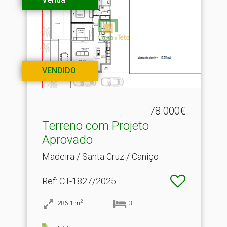
VENDIDO
78.000€
Terreno com Projeto
Aprovado
Madeira / Santa Cruz / Caniço
Ref
: CT-1827/2025
2
286.1
m
3