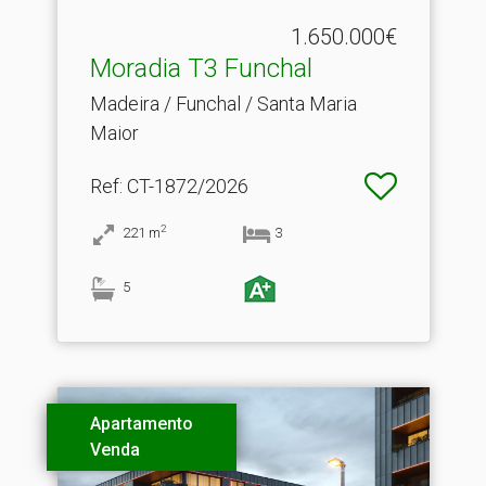
1.650.000€
Moradia T3 Funchal
Madeira / Funchal / Santa Maria
Maior
Ref
: CT-1872/2026
2
221
m
3
5
Apartamento
Venda