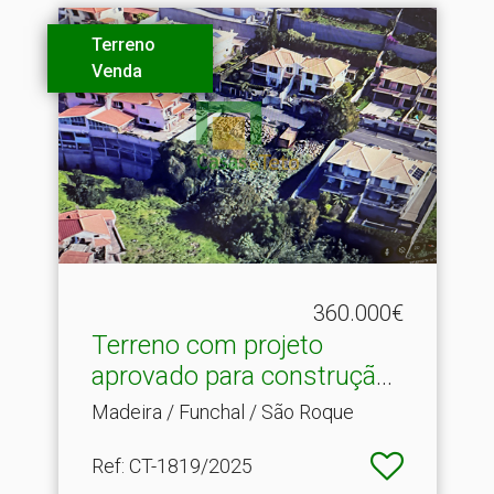
Terreno
Venda
360.000€
Terreno com projeto
aprovado para construção .​
..
Madeira / Funchal / São Roque
Ref
: CT-1819/2025