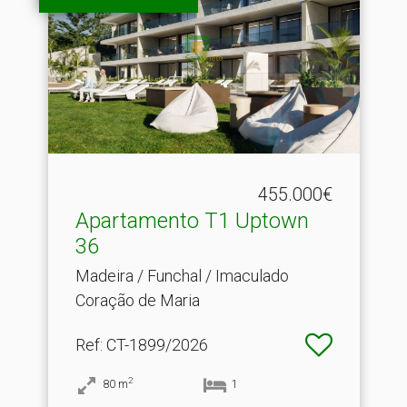
455.000€
Apartamento T1 Uptown
36
Madeira / Funchal / Imaculado
Coração de Maria
Ref
: CT-1899/2026
2
80
m
1