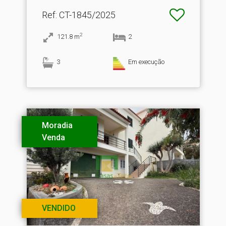
Ref
: CT-1845/2025
2
121.8
m
2
3
Em execução
Moradia
Venda
VENDIDO