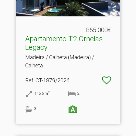
865.000€
Apartamento T2 Ornelas
Legacy
Madeira / Calheta (Madeira) /
Calheta
Ref
: CT-1879/2026
2
115.6
m
2
3