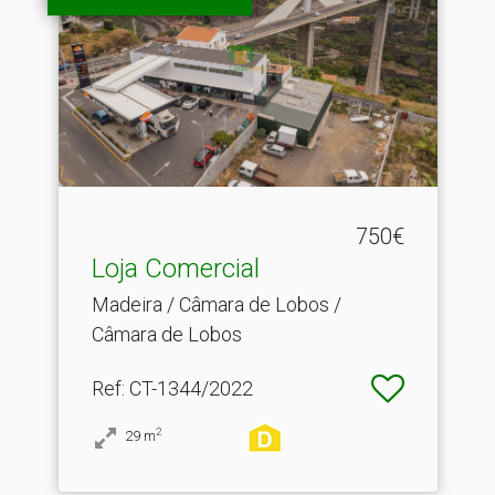
750€
Loja Comercial
Madeira / Câmara de Lobos /
Câmara de Lobos
Ref
: CT-1344/2022
2
29
m