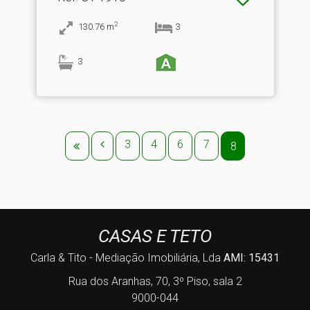
2
130.76
m
3
3
3
4
6
7
8
CASAS E TETO
Carla & Tito - Mediação Imobiliária, Lda
AMI: 15431
Rua dos Aranhas, 70, 3º Piso, sala 2
9000-044