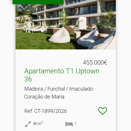
455.000€
Apartamento T1 Uptown
36
Madeira / Funchal / Imaculado
Coração de Maria
Ref
: CT-1899/2026
2
80
m
1