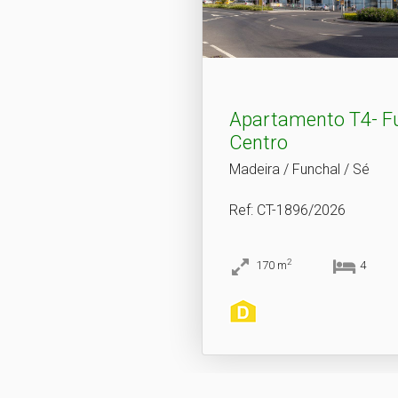
Apartamento T4- F
Centro
Madeira / Funchal / Sé
Ref
: CT-1896/2026
2
170
m
4