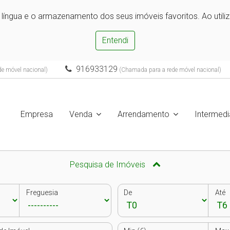
e língua e o armazenamento dos seus imóveis favoritos. Ao utili
Entendi
916933129
e móvel nacional)
(Chamada para a rede móvel nacional)
Empresa
Venda
Arrendamento
Intermedi
Pesquisa de Imóveis
Freguesia
De
Até