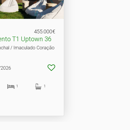
455.000€
nto T1 Uptown 36
nchal / Imaculado Coração
9/2026
1
1