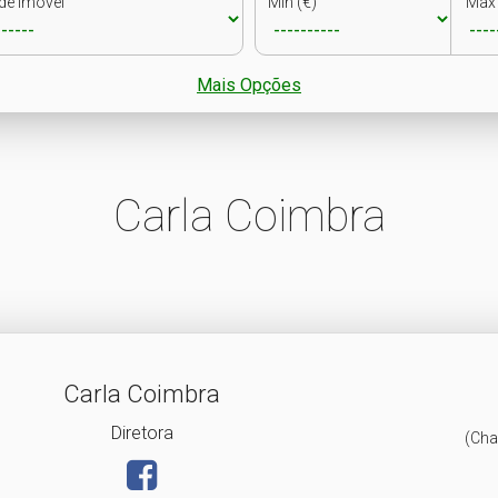
de Imóvel
Min (€)
Max 
Mais Opções
Carla Coimbra
Carla Coimbra
Diretora
(Cha