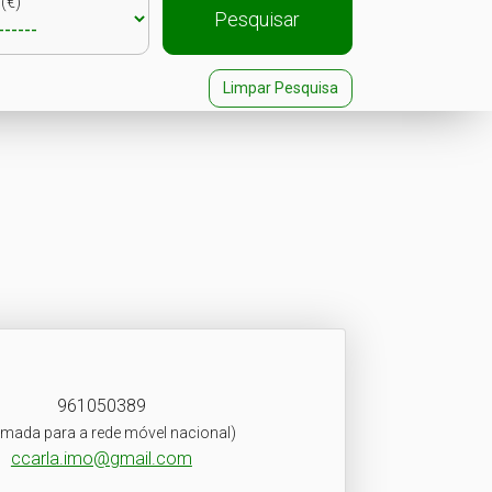
(€)
Pesquisar
Limpar Pesquisa
961050389
mada para a rede móvel nacional)
ccarla.imo@gmail.com