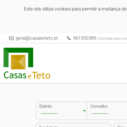
Este site utiliza cookies para permitir a mudança d
geral@casaseteto.pt
961050389
(Chamada para a red
Distrito
Concelho