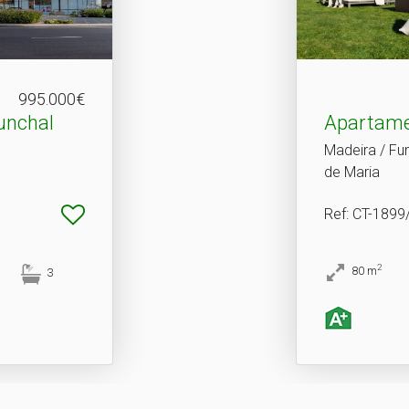
995.000€
unchal
Apartame
Madeira / Fu
de Maria
Ref
: CT-189
2
80
m
3