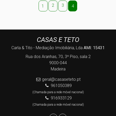
2
3
1
4
CASAS E TETO
Carla & Tito - Mediação Imobiliária, Lda
AMI: 15431
Rua dos Aranhas, 70, 3º Piso, sala 2
9000-044
Madeira
geral@casaseteto.pt
961050389
(Chamada para a rede móvel nacional)
916933129
(Chamada para a rede móvel nacional)