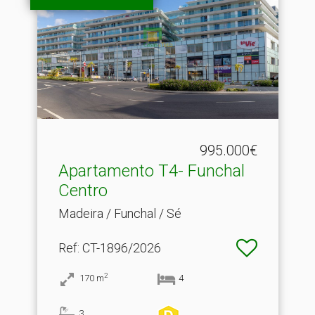
995.000€
Apartamento T4- Funchal
Centro
Madeira / Funchal / Sé
Ref
: CT-1896/2026
2
170
m
4
3