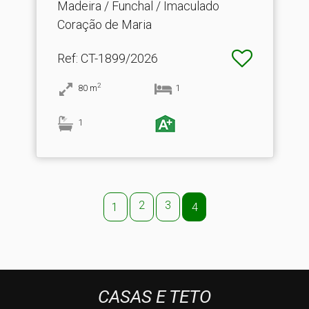
Madeira / Funchal / Imaculado
Coração de Maria
Ref
: CT-1899/2026
2
80
m
1
1
2
3
1
4
CASAS E TETO