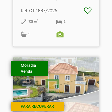
Ref
: CT-1887/2026
2
123
m
2
2
Moradia
Venda
PARA RECUPERAR