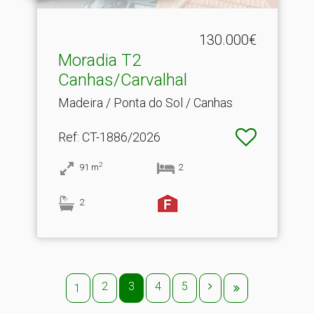
130.000€
Moradia T2
Canhas/Carvalhal
Madeira / Ponta do Sol / Canhas
Ref
: CT-1886/2026
2
91
m
2
2
2
3
4
5
1