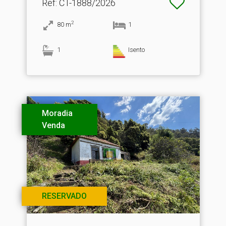
Ref
: CT-1888/2026
2
80
m
1
1
Isento
Moradia
Venda
RESERVADO