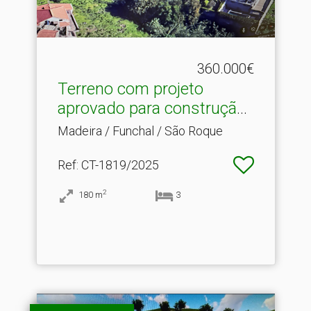
360.000€
Terreno com projeto
aprovado para construção .​
..
Madeira / Funchal / São Roque
Ref
: CT-1819/2025
2
180
m
3