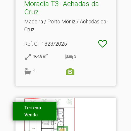
Moradia T3- Achadas da
Cruz
Madeira / Porto Moniz / Achadas da
Cruz
Ref
: CT-1823/2025
2
164.8
m
3
2
Terreno
Venda