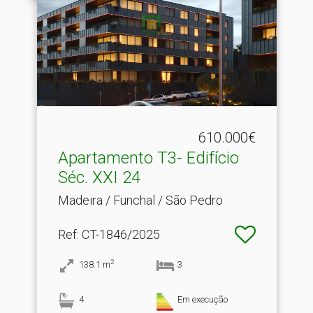
610.000€
Apartamento T3- Edifício
Séc.​ XXI 24
Madeira / Funchal / São Pedro
Ref
: CT-1846/2025
2
138.1
m
3
4
Em execução