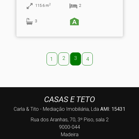
2
115.6
m
2
3
2
3
1
4
CASAS E TETO
Carla & Tito - Mediação Imobiliária, Lda
AMI: 15431
Rua dos Aranhas, 70, 3º Piso, sala 2
9000-044
Madeira