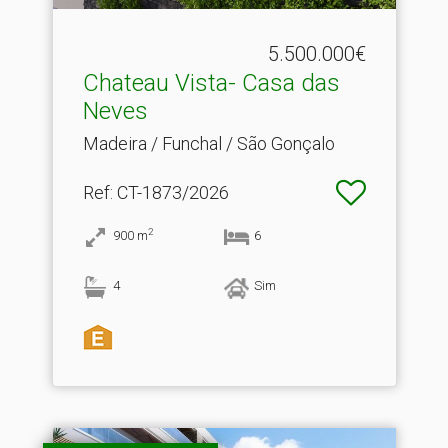
5.500.000€
Chateau Vista- Casa das
Neves
Madeira / Funchal / São Gonçalo
Ref
: CT-1873/2026
2
900
m
6
4
Sim