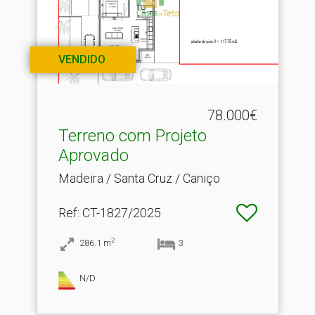
VENDIDO
78.000€
Terreno com Projeto
Aprovado
Madeira / Santa Cruz / Caniço
Ref
: CT-1827/2025
2
286.1
m
3
N/D