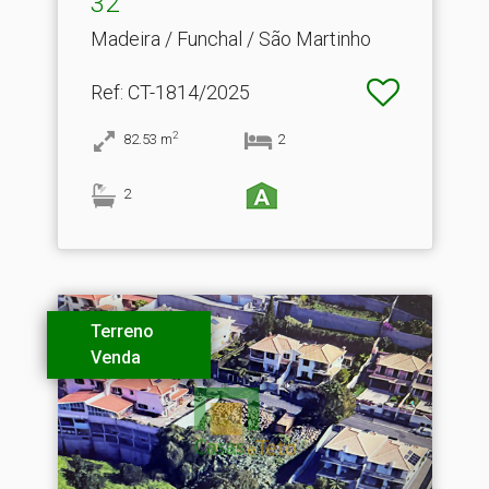
32
Madeira / Funchal / São Martinho
Ref
: CT-1814/2025
2
82.53
m
2
2
Terreno
Venda