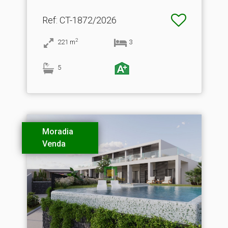
Ref
: CT-1872/2026
2
221
m
3
5
Moradia
Venda