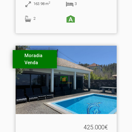
2
163.98
m
3
2
Moradia
Venda
425.000€