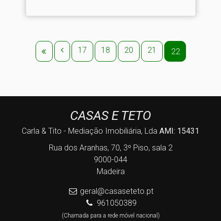
17
18
20
21
22
CASAS E TETO
Carla & Tito - Mediação Imobiliária, Lda
AMI: 15431
Rua dos Aranhas, 70, 3º Piso, sala 2
9000-044
Madeira
geral@casaseteto.pt
961050389
(Chamada para a rede móvel nacional)