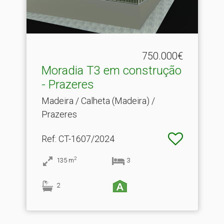
750.000€
Moradia T3 em construção
- Prazeres
Madeira / Calheta (Madeira) /
Prazeres
Ref
: CT-1607/2024
2
135
m
3
2