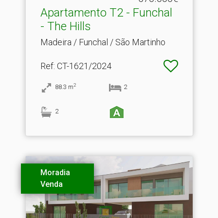
Apartamento T2 - Funchal
- The Hills
Madeira / Funchal / São Martinho
Ref
: CT-1621/2024
2
88.3
m
2
2
Moradia
Venda