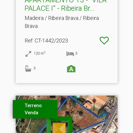
PALACE I" - Ribeira Br.​..
Madeira / Ribeira Brava / Ribeira
Brava
Ref
: CT-1442/2023
2
120
m
3
3
Terreno
Venda