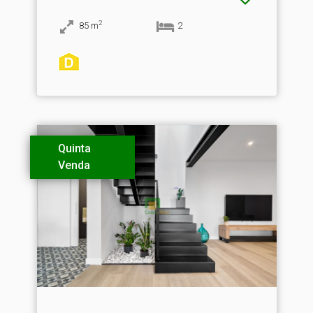
2
85
m
2
Quinta
Venda