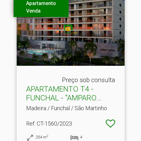
Apartamento
Venda
Preço sob consulta
APARTAMENTO T4 -
FUNCHAL - "AMPARO
VIEW"
Madeira / Funchal / São Martinho
Ref
: CT-1560/2023
2
254
m
4