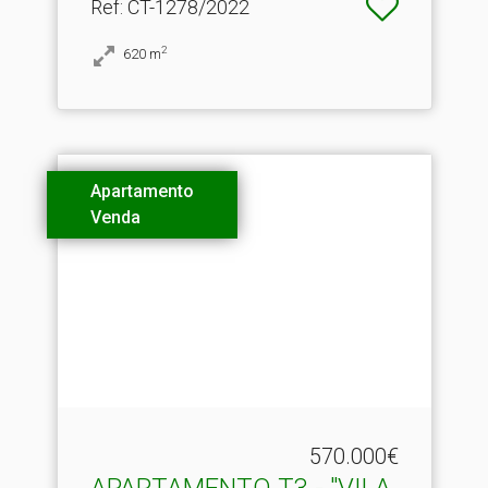
Ref
: CT-1278/2022
2
620
m
Apartamento
Venda
570.000€
APARTAMENTO T3 - "VILA