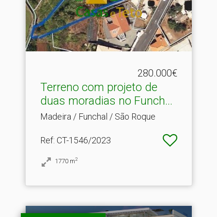
280.000€
Terreno com projeto de
duas moradias no Funch.​..
Madeira / Funchal / São Roque
Ref
: CT-1546/2023
2
1770
m