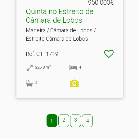
950.000€
Quinta no Estreito de
Câmara de Lobos
Madeira / Câmara de Lobos /
Estreito Câmara de Lobos
Ref
: CT -1719
2
225.8
m
4
4
2
3
1
4