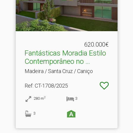
620.000€
Fantásticas Moradia Estilo
Contemporâneo no .​..
Madeira / Santa Cruz / Caniço
Ref
: CT-1708/2025
2
280
m
3
3