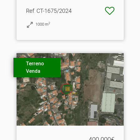
Ref
: CT-1675/2024
2
1000
m
Terreno
Venda
400.000€