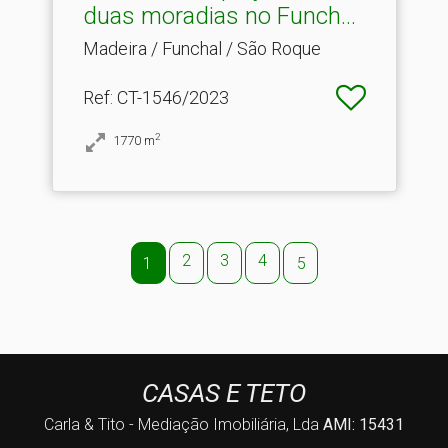
duas moradias no Funch.​..
Madeira / Funchal / São Roque
Ref
: CT-1546/2023
2
1770
m
2
3
4
1
5
CASAS E TETO
Carla & Tito - Mediação Imobiliária, Lda
AMI: 15431