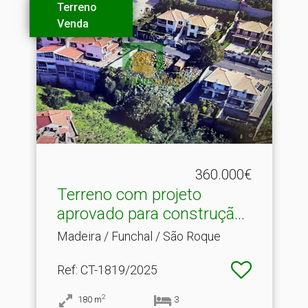
Terreno
Venda
360.000€
Terreno com projeto
aprovado para construção .​
..
Madeira / Funchal / São Roque
Ref
: CT-1819/2025
2
180
m
3